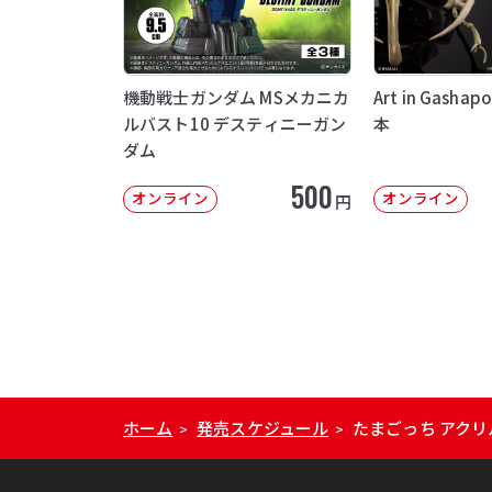
機動戦士ガンダム MSメカニカ
Art in Gash
ルバスト10 デスティニーガン
本
ダム
500
オンライン
オンライン
円
ホーム
発売スケジュール
たまごっち アク
>
>