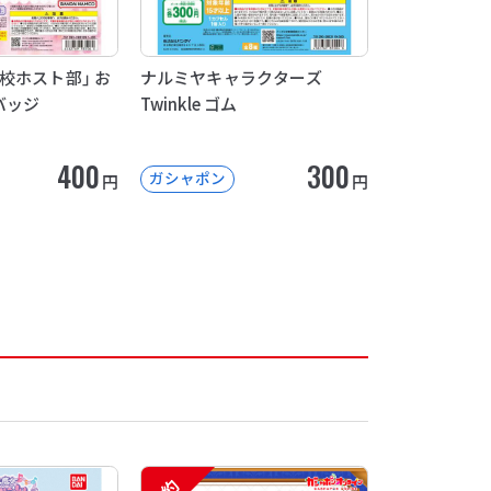
校ホスト部」 お
ナルミヤキャラクターズ
バッジ
Twinkle ゴム
400
300
ガシャポン
円
円