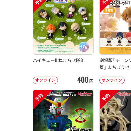
予約
予約
ハイキュー!! ねむらせ隊3
劇場版『チェン
篇』 まちぼうけ
400
オンライン
オンライン
円
予約
予約