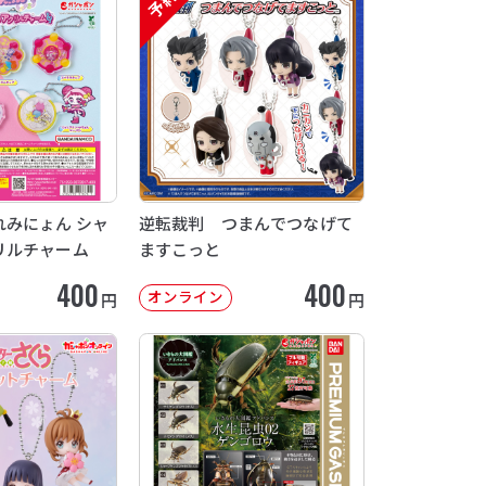
予約
みにょん シャ
逆転裁判 つまんでつなげて
リルチャーム
ますこっと
400
400
オンライン
円
円