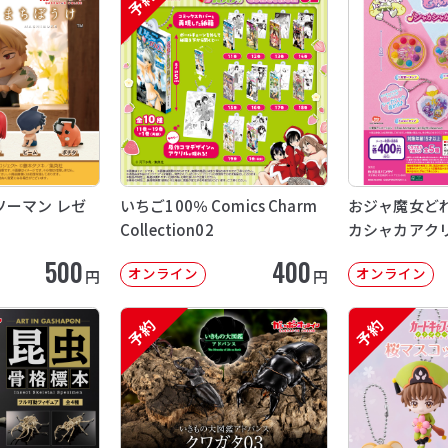
予約
ソーマン レゼ
いちご100％ Comics Charm
おジャ魔女どれ
Collection02
カシャカアク
500
400
オンライン
オンライン
円
円
予約
予約