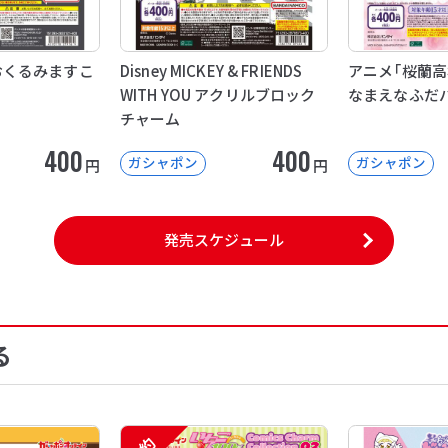
E おくるみますこ
Disney MICKEY & FRIENDS
アニメ「桜蘭高
WITH YOU アクリルブロック
なまえなふだ
チャーム
400
400
ガシャポン
ガシャポン
円
円
発売スケジュール
る