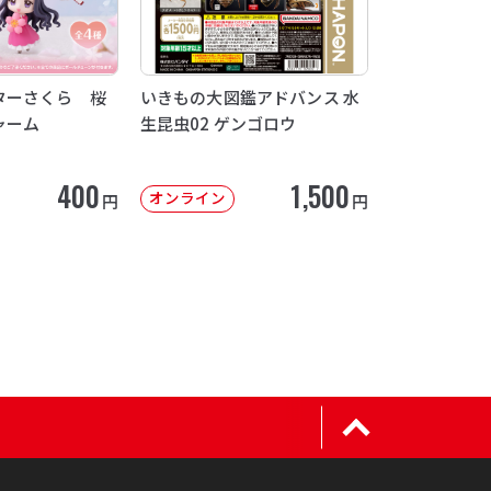
ターさくら 桜
いきもの大図鑑アドバンス 水
ャーム
生昆虫02 ゲンゴロウ
400
1,500
オンライン
円
円