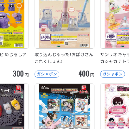
ピ めじるしア
取り込んじゃった！おばけさん
サンリオキャラ
これくしょん！
カシャカテト
300
400
ガシャポン
ガシャポン
円
円