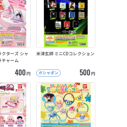
クターズ シャ
米津玄師 ミニCDコレクション
ラチャーム
400
500
ガシャポン
円
円