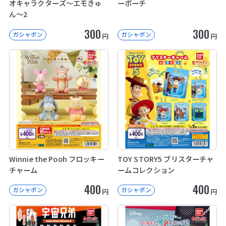
オキャラクターズ～エモきゅ
ーポーチ
ん～2
300
300
ガシャポン
ガシャポン
円
円
Winnie the Pooh フロッキー
TOY STORY5 ブリスターチャ
チャーム
ームコレクション
400
400
ガシャポン
ガシャポン
円
円