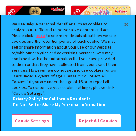
予約
予約
We use unique personal identifier such as cookies to
analyze our traffic and to personalize content and ads.
Please click
here
to see more details about how we use
cookies and the retention period of each cookie. We may
sell or share information about your use of our website
to/with our analytics and advertising partners, who may
combine it with other information that you have provided
to them or that they have collected from your use of their
services. However, we do not set and use cookies for our
BOUNTY HUNTER 『スカル
おジャ魔女どれみ めじるし
users under 16 years of age. Please click “Reject All
くん』ミニチュアフィギュアコ
アクセサリー ポロンタップ
Cookies” if you are under the age of 16 or to reject all
レクション２
ver. 2
cookies. To customize your cookie settings, please click
“Cookie Settings”.
500
300
オンライン
オンライン
円
円
Privacy Policy for California Residents
この商品が売っているお店
Do Not Sell or Share My Personal Information
予約
予約
Cookie Settings
Reject All Cookies