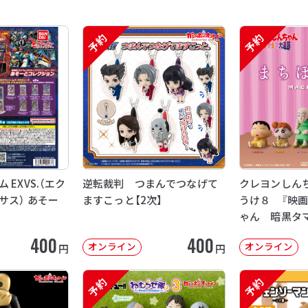
予約
予約
EXVS.（エク
逆転裁判 つまんでつなげて
クレヨンしん
サス） あそー
ますこっと【2次】
うけ８ 『映
ゃん 暗黒タ
【2次：2026年
400
400
オンライン
オンライン
円
円
予約
予約