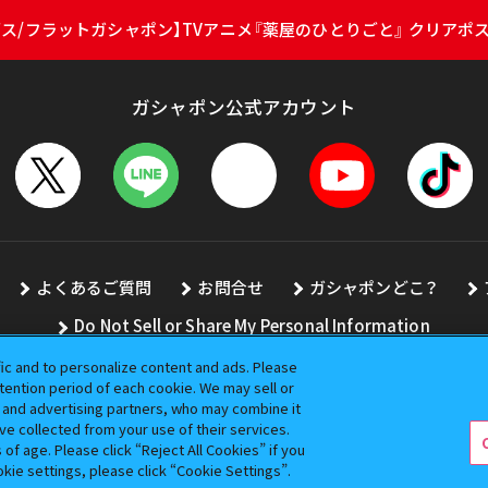
ス/フラットガシャポン】TVアニメ『薬屋のひとりごと』 クリアポ
ガシャポン公式アカウント
よくあるご質問
お問合せ
ガシャポンどこ？
Do Not Sell or Share My Personal Information
fic and to personalize content and ads. Please
ention period of each cookie. We may sell or
s and advertising partners, who may combine it
全ての画像、文章、データの無断転用、転載をお断りします。
ve collected from your use of their services.
バンダイの登録商標です。
f age. Please click “Reject All Cookies” if you
okie settings, please click “Cookie Settings”.