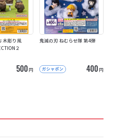
 木彫り風
鬼滅の刃 ねむらせ隊 第4弾
LECTION２
500
400
ガシャポン
円
円