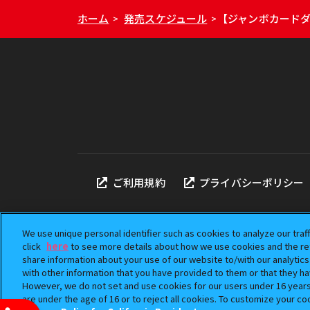
ホーム
発売スケジュール
【ジャンボカードダ
>
>
ご利用規約
プライバシーポリシー
We use unique personal identifier such as cookies to analyze our traf
click
here
to see more details about how we use cookies and the ret
share information about your use of our website to/with our analytic
本サイトに掲載されている
with other information that you have provided to them or that they ha
「ガシャポン」は株式会社
However, we do not set and use cookies for our users under 16 years o
©BANDAI
are under the age of 16 or to reject all cookies. To customize your co