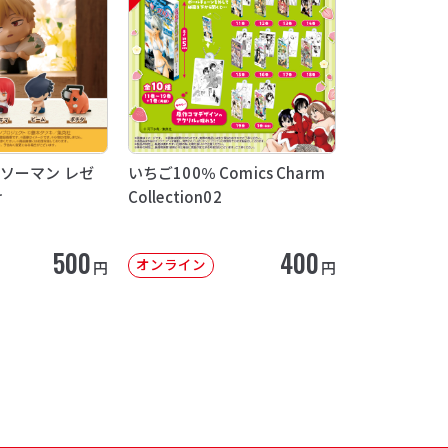
ソーマン レゼ
いちご100％ Comics Charm
け
Collection02
500
400
オンライン
円
円