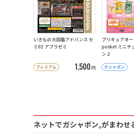
いきもの大図鑑アドバンス セ
プリキュアオー
ミ02 アブラゼミ
posket ミ
ン２
1,500
プレミアム
ガシャポン
円
ネットでガシャポン
がまわせ
®