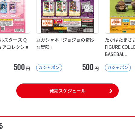
ルスターズ Q
豆ガシャ本 「ジョジョの奇妙
たかはたまさお
ニチュアコレクショ
な冒険」
FIGURE COL
BASEBALL
500
500
ガシャポン
ガシャポン
円
円
発売スケジュール
る