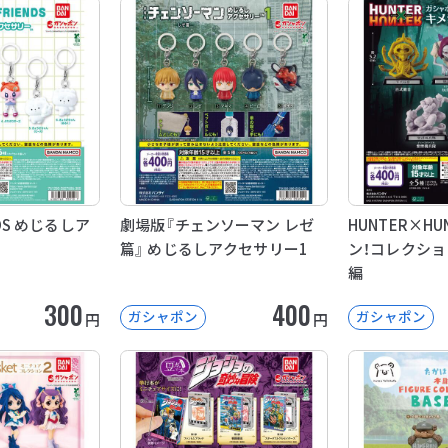
NDS めじるしア
劇場版『チェンソーマン レゼ
HUNTER×HU
篇』 めじるしアクセサリー1
ン！コレクショ
編
300
400
ガシャポン
ガシャポン
円
円