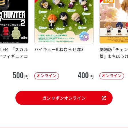
NTER 『スカル
ハイキュー!! ねむらせ隊3
劇場版『チェン
アフィギュアコ
篇』 まちぼう
500
400
オンライン
オンライン
円
円
ガシャポンオンライン