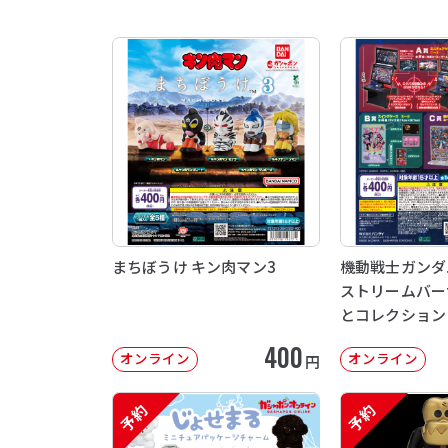
まちぼうけ キン肉マン3
機動戦士ガンダム 
ストリームバー
とコレクション
400
オンライン
オンライン
円
予約
予約