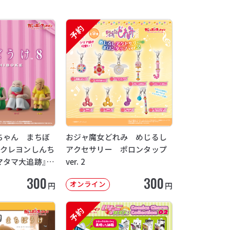
予約
ちゃん まちぼ
おジャ魔女どれみ めじるし
画クレヨンしんち
アクセサリー ポロンタップ
マタマ大追跡』
ver. 2
12月発送】
300
300
オンライン
円
円
予約