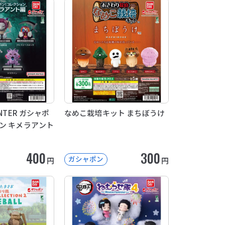
NTER ガシャポ
なめこ栽培キット まちぼうけ
ン キメラアント
400
300
ガシャポン
円
円