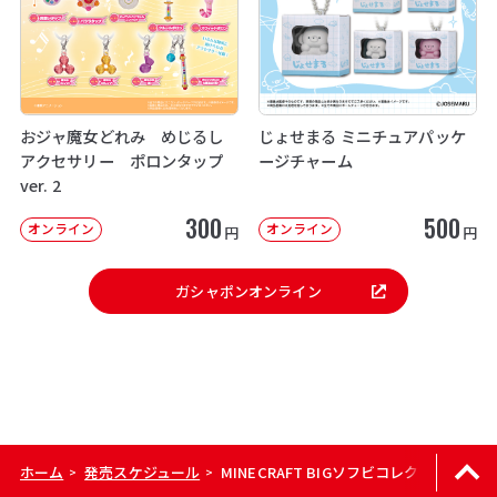
おジャ魔女どれみ めじるし
じょせまる ミニチュアパッケ
アクセサリー ポロンタップ
ージチャーム
ver. 2
300
500
オンライン
オンライン
円
円
ガシャポンオンライン
ホーム
発売スケジュール
MINECRAFT BIGソフビコレクション
>
>