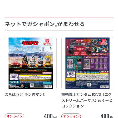
ネットでガシャポン
がまわせる
®
まちぼうけ キン肉マン3
機動戦士ガンダム EXVS.（エク
ストリームバーサス） あそーと
コレクション
400
400
オンライン
オンライン
円
円