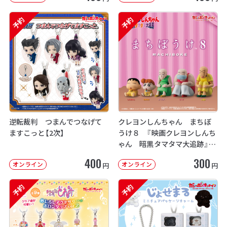
予約
予約
逆転裁判 つまんでつなげて
クレヨンしんちゃん まちぼ
ますこっと【2次】
うけ８ 『映画クレヨンしんち
ゃん 暗黒タマタマ大追跡』【2
次：2026年12月発送】
400
300
オンライン
オンライン
円
円
予約
予約