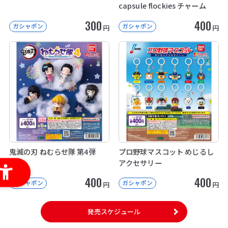
capsule flockies チャーム
300
400
ガシャポン
ガシャポン
円
円
鬼滅の刃 ねむらせ隊 第4弾
プロ野球マスコット めじるし
アクセサリー
400
400
ガシャポン
ガシャポン
円
円
発売スケジュール