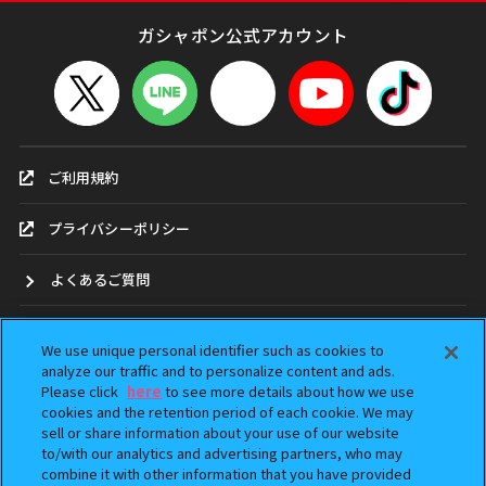
ガシャポン公式アカウント
ご利用規約
プライバシーポリシー
よくあるご質問
お問合せ
We use unique personal identifier such as cookies to
analyze our traffic and to personalize content and ads.
ガシャポンどこ？
Please click
here
to see more details about how we use
cookies and the retention period of each cookie. We may
sell or share information about your use of our website
アンケート
to/with our analytics and advertising partners, who may
combine it with other information that you have provided
ウェブアクセシビリティ方針