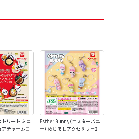
トリート ミニ
Esther Bunny（エスターバニ
ュアチャームコ
ー） めじるしアクセサリー2