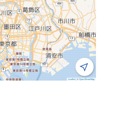
Leaflet
|
©
OpenStreetMap