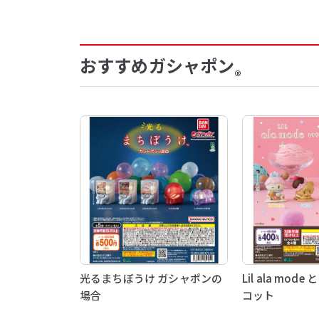
おすすめガシャポン
®
光るまちぼうけ ガシャポンの
Lil ala mo
場合
コット