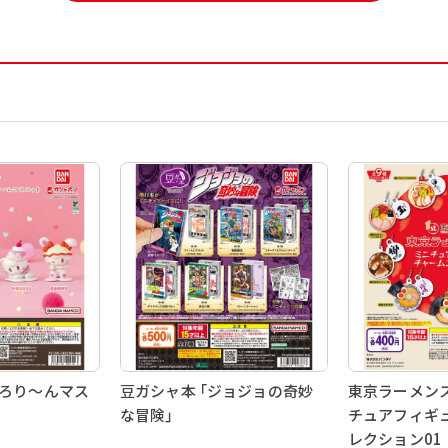
de とろり～んマス
豆ガシャ本 「ジョジョの奇妙
東京ラーメンス
な冒険」
チュアフィギ
レクション01