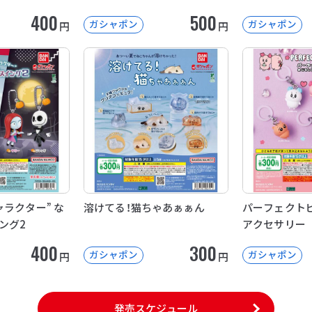
400
500
ガシャポン
ガシャポン
円
円
ラクター” な
溶けてる！猫ちゃあぁぁん
パーフェクトピ
ング2
アクセサリー
400
300
ガシャポン
ガシャポン
円
円
発売スケジュール