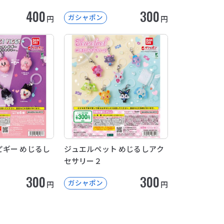
400
300
ガシャポン
円
円
ギー めじるし
ジュエルペット めじるしアク
セサリー２
300
300
ガシャポン
円
円