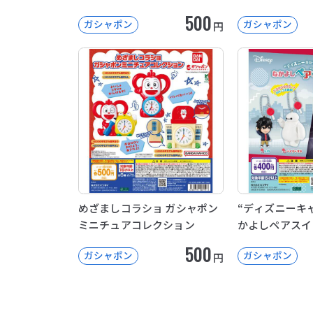
500
ガシャポン
ガシャポン
円
めざましコラショ ガシャポン
“ディズニーキャ
ミニチュアコレクション
かよしペアスイ
500
ガシャポン
ガシャポン
円