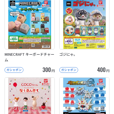
MINECRAFT キーボードチャー
ゴジにゃ。
ム
300
400
ガシャポン
ガシャポン
円
円