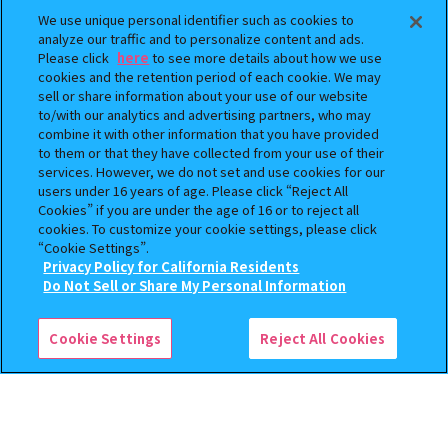
We use unique personal identifier such as cookies to
analyze our traffic and to personalize content and ads.
Please click
here
to see more details about how we use
cookies and the retention period of each cookie. We may
sell or share information about your use of our website
to/with our analytics and advertising partners, who may
まちぼうけ キン肉マン3
逆転裁判 つまんでつなげて
combine it with other information that you have provided
to them or that they have collected from your use of their
ますこっと【2次】
services. However, we do not set and use cookies for our
400
400
users under 16 years of age. Please click “Reject All
オンライン
オンライン
円
円
Cookies” if you are under the age of 16 or to reject all
cookies. To customize your cookie settings, please click
予約
予約
“Cookie Settings”.
Privacy Policy for California Residents
この商品が売っているお店
Do Not Sell or Share My Personal Information
Cookie Settings
Reject All Cookies
クレヨンしんちゃん まちぼ
おジャ魔女どれみ めじるし