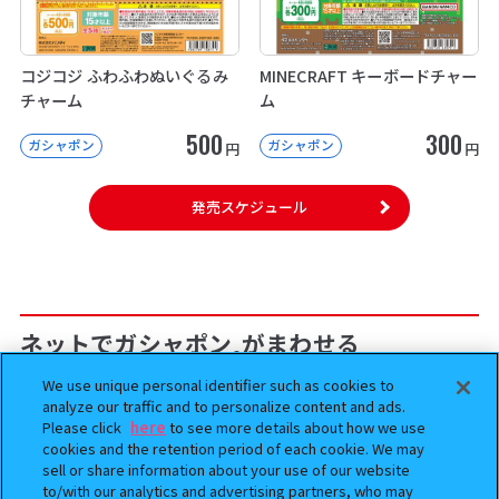
コジコジ ふわふわぬいぐるみ
MINECRAFT キーボードチャー
チャーム
ム
500
300
ガシャポン
ガシャポン
円
円
発売スケジュール
ネットでガシャポン
がまわせる
®
We use unique personal identifier such as cookies to
analyze our traffic and to personalize content and ads.
予約
Please click
here
to see more details about how we use
cookies and the retention period of each cookie. We may
sell or share information about your use of our website
to/with our analytics and advertising partners, who may