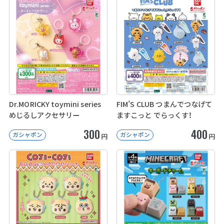
Dr.MORICKY toymini series
FIM’S CLUB つまんでつなげて
めじるしアクセサリー
ますこっと でらっくす！
300
400
ガシャポン
ガシャポン
円
円