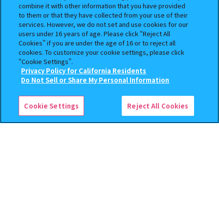
combine it with other information that you have provided
to them or that they have collected from your use of their
services. However, we do not set and use cookies for our
users under 16 years of age. Please click “Reject All
Cookies” if you are under the age of 16 or to reject all
cookies. To customize your cookie settings, please click
“Cookie Settings”.
まちぼうけ キン肉マン3
逆転裁判 つまんでつなげて
Privacy Policy for California Residents
ますこっと【2次】
この商品が売っているお店
Do Not Sell or Share My Personal Information
400
400
オンライン
オンライン
円
円
Cookie Settings
Reject All Cookies
予約
予約
クレヨンしんちゃん まちぼ
BOUNTY HUNTER 『スカル