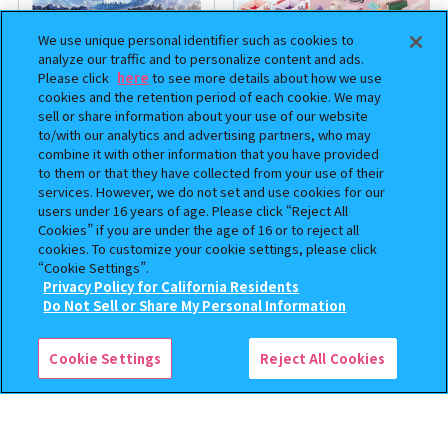
We use unique personal identifier such as cookies to
analyze our traffic and to personalize content and ads.
Please click
here
to see more details about how we use
cookies and the retention period of each cookie. We may
sell or share information about your use of our website
to/with our analytics and advertising partners, who may
combine it with other information that you have provided
まちぼうけ キン肉マン3
【フラットガシャポン】ドズル
to them or that they have collected from your use of their
社 ミニおりたたみコンテナ
services. However, we do not set and use cookies for our
users under 16 years of age. Please click “Reject All
400
500
オンライン
オンライン
円
円
Cookies” if you are under the age of 16 or to reject all
cookies. To customize your cookie settings, please click
“Cookie Settings”.
Privacy Policy for California Residents
この商品が売っているお店
Do Not Sell or Share My Personal Information
Cookie Settings
Reject All Cookies