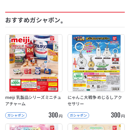
おすすめガシャポン
®
meiji 乳製品シリーズミニチュ
にゃんこ大戦争 めじるしアク
アチャーム
セサリー
300
300
ガシャポン
ガシャポン
円
円