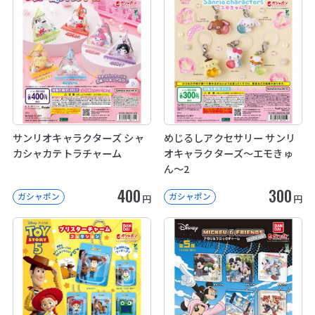
サンリオキャラクターズ シャ
めじるしアクセサリー サンリ
カシャカテトラチャーム
オキャラクターズ～エモきゅ
ん～2
400
300
ガシャポン
ガシャポン
円
円