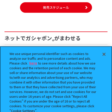
発売スケジュール
ネットでガシャポン
がまわせる
®
We use unique personal identifier such as cookies to
予約
予約
analyze our traffic and to personalize content and ads.
Please click
here
to see more details about how we use
cookies and the retention period of each cookie. We may
sell or share information about your use of our website
to/with our analytics and advertising partners, who may
combine it with other information that you have provided
to them or that they have collected from your use of their
services. However, we do not set and use cookies for our
users under 16 years of age. Please click “Reject All
Cookies” if you are under the age of 16 or to reject all
BOUNTY HUNTER 『スカル
おジャ魔女どれみ めじるし
cookies. To customize your cookie settings, please click
くん』ミニチュアフィギュアコ
アクセサリー ポロンタップ
“Cookie Settings”.