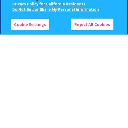
Privacy Policy for California Residents
レクション２
ver. 2
この商品が売っているお店
Do Not Sell or Share My Personal Information
500
300
オンライン
オンライン
円
円
Cookie Settings
Reject All Cookies
予約
予約
じょせまる ミニチュアパッケ
ハイキュー!! ねむらせ隊3
ージチャーム
500
400
オンライン
オンライン
円
円
予約
予約