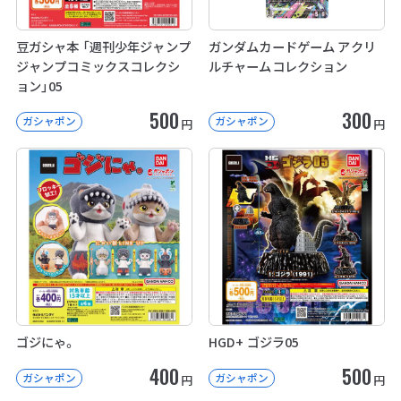
豆ガシャ本 「週刊少年ジャンプ
ガンダムカードゲーム アクリ
ジャンプコミックスコレクシ
ルチャームコレクション
ョン」05
500
300
ガシャポン
ガシャポン
円
円
ゴジにゃ。
HGD+ ゴジラ05
400
500
ガシャポン
ガシャポン
円
円