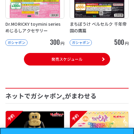
Dr.MORICKY toymini series
まちぼうけ ベルセルク 千年帝
めじるしアクセサリー
国の鷹篇
300
500
ガシャポン
ガシャポン
円
円
発売スケジュール
ネットでガシャポン
がまわせる
®
予約
予約