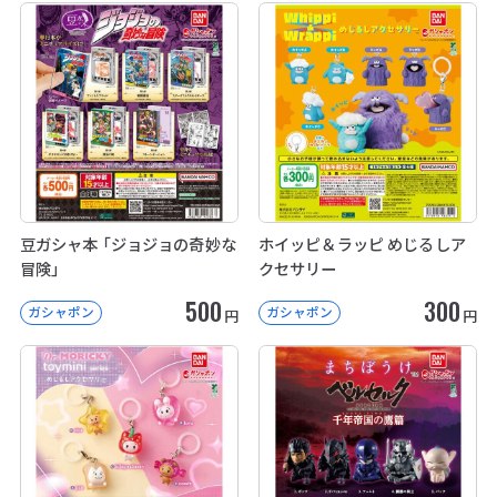
豆ガシャ本 「ジョジョの奇妙な
ホイッピ＆ラッピ めじるしア
冒険」
クセサリー
500
300
ガシャポン
ガシャポン
円
円