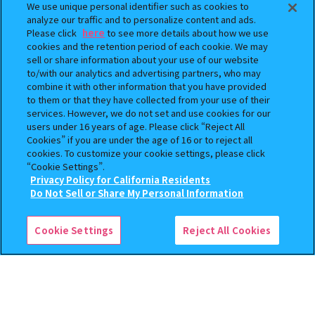
We use unique personal identifier such as cookies to
analyze our traffic and to personalize content and ads.
Please click
here
to see more details about how we use
cookies and the retention period of each cookie. We may
sell or share information about your use of our website
to/with our analytics and advertising partners, who may
combine it with other information that you have provided
BOUNTY HUNTER 『スカル
おジャ魔女どれみ めじるし
to them or that they have collected from your use of their
くん』ミニチュアフィギュアコ
アクセサリー ポロンタップ
services. However, we do not set and use cookies for our
users under 16 years of age. Please click “Reject All
レクション２
ver. 2
Cookies” if you are under the age of 16 or to reject all
500
300
cookies. To customize your cookie settings, please click
オンライン
オンライン
円
円
“Cookie Settings”.
Privacy Policy for California Residents
予約
予約
この商品が売っているお店
Do Not Sell or Share My Personal Information
Cookie Settings
Reject All Cookies