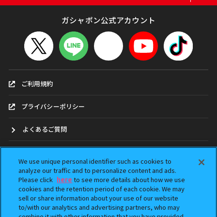
ガシャポン公式アカウント
ご利用規約
プライバシーポリシー
よくあるご質問
お問合せ
We use unique personal identifier such as cookies to
analyze our traffic and to personalize content and ads.
ガシャポンどこ？
Please click
here
to see more details about how we use
cookies and the retention period of each cookie. We may
アンケート
sell or share information about your use of our website
to/with our analytics and advertising partners, who may
combine it with other information that you have provided