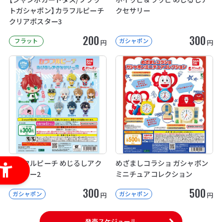
トガシャポン】カラフルピーチ
クセサリー
クリアポスター3
200
300
フラット
ガシャポン
円
円
カラフルピーチ めじるしアク
めざましコラショ ガシャポン
セサリー2
ミニチュアコレクション
300
500
ガシャポン
ガシャポン
円
円
発売スケジュール