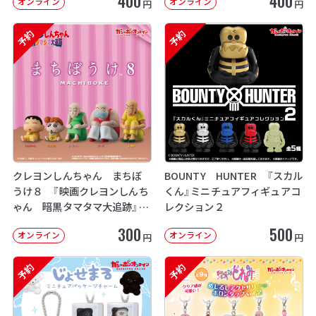
400
400
オンライン
オンライン
円
円
予約
予約
クレヨンしんちゃん まちぼ
BOUNTY HUNTER 『スカル
うけ８ 『映画クレヨンしんち
くん』ミニチュアフィギュアコ
ゃん 暗黒タマタマ大追跡』【2
レクション２
次：2026年12月発送】
300
500
オンライン
オンライン
円
円
予約
予約