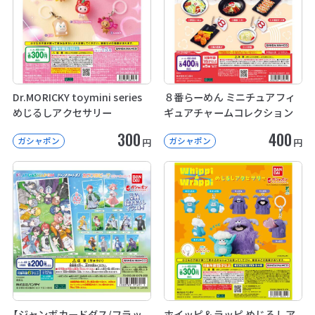
Dr.MORICKY toymini series
８番らーめん ミニチュアフィ
めじるしアクセサリー
ギュアチャームコレクション
300
400
ガシャポン
ガシャポン
円
円
【ジャンボカードダス/フラッ
ホイッピ＆ラッピ めじるしア