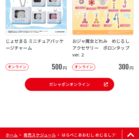
じょせまる ミニチュアパッケ
おジャ魔女どれみ めじるし
ージチャーム
アクセサリー ポロンタップ
ver. 2
500
300
オンライン
オンライン
円
円
ガシャポンオンライン
ホーム
発売スケジュール
はらぺこあおむし めじるしアクセサリー
>
>