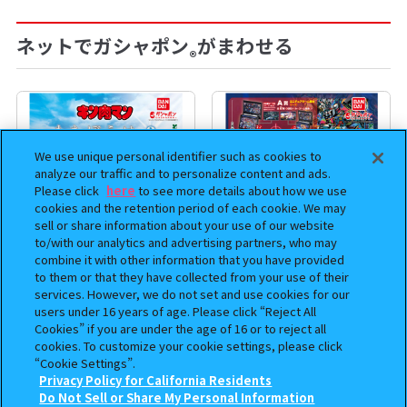
ネットでガシャポン
がまわせる
®
We use unique personal identifier such as cookies to
analyze our traffic and to personalize content and ads.
Please click
here
to see more details about how we use
cookies and the retention period of each cookie. We may
sell or share information about your use of our website
to/with our analytics and advertising partners, who may
combine it with other information that you have provided
to them or that they have collected from your use of their
まちぼうけ キン肉マン3
機動戦士ガンダム EXVS.（エク
services. However, we do not set and use cookies for our
ストリームバーサス） あそーと
users under 16 years of age. Please click “Reject All
コレクション
Cookies” if you are under the age of 16 or to reject all
cookies. To customize your cookie settings, please click
400
400
“Cookie Settings”.
オンライン
オンライン
円
円
Privacy Policy for California Residents
この商品が売っているお店
Do Not Sell or Share My Personal Information