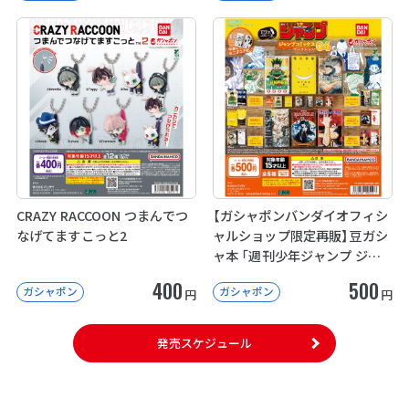
CRAZY RACCOON つまんでつ
【ガシャポンバンダイオフィシ
なげてますこっと2
ャルショップ限定再販】豆ガシ
ャ本 「週刊少年ジャンプ ジャ
ンプコミックスコレクション」
400
500
ガシャポン
ガシャポン
04
円
円
発売スケジュール