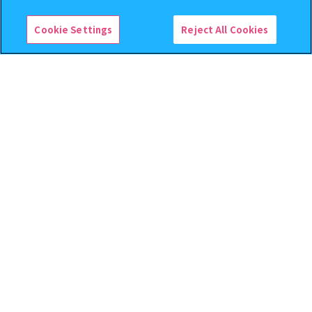
予約
予約
Cookie Settings
Reject All Cookies
逆転裁判 つまんでつなげて
クレヨンしんちゃん まちぼ
ますこっと【2次】
うけ８ 『映画クレヨンしんち
ゃん 暗黒タマタマ大追跡』【2
次：2026年12月発送】
400
300
オンライン
オンライン
円
円
予約
予約