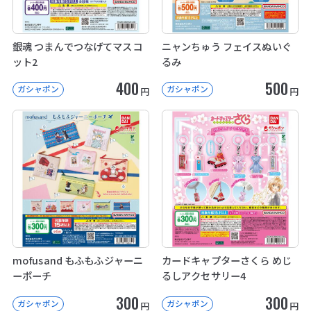
銀魂 つまんでつなげてマスコ
ニャンちゅう フェイスぬいぐ
ット2
るみ
400
500
ガシャポン
ガシャポン
円
円
mofusand もふもふジャーニ
カードキャプターさくら めじ
ーポーチ
るしアクセサリー4
300
300
ガシャポン
ガシャポン
円
円