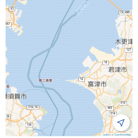
Leaflet
|
©
OpenStreetMap