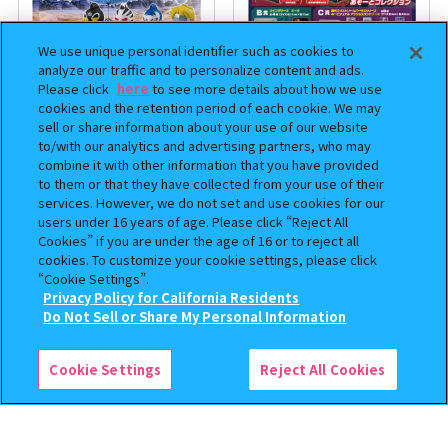
We use unique personal identifier such as cookies to
analyze our traffic and to personalize content and ads.
Please click
here
to see more details about how we use
cookies and the retention period of each cookie. We may
sell or share information about your use of our website
to/with our analytics and advertising partners, who may
まちぼうけ キン肉マン3
機動戦士ガンダム EXVS.（エク
combine it with other information that you have provided
ストリームバーサス） あそーと
to them or that they have collected from your use of their
コレクション
services. However, we do not set and use cookies for our
users under 16 years of age. Please click “Reject All
400
400
オンライン
オンライン
円
円
Cookies” if you are under the age of 16 or to reject all
cookies. To customize your cookie settings, please click
“Cookie Settings”.
予約
予約
Privacy Policy for California Residents
この商品が売っているお店
Do Not Sell or Share My Personal Information
Cookie Settings
Reject All Cookies