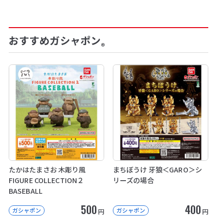
おすすめガシャポン
®
たかはたまさお 木彫り風
まちぼうけ 牙狼＜GARO＞シ
FIGURE COLLECTION２
リーズの場合
BASEBALL
500
400
ガシャポン
ガシャポン
円
円