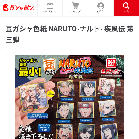
スケジュール
ショップ
ログイン
さがす
豆ガシャ色紙 NARUTO-ナルト- 疾風伝 第
三弾