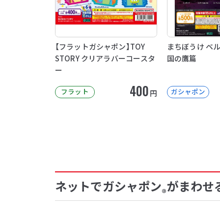
【フラットガシャポン】TOY
まちぼうけ ベ
STORY クリアラバーコースタ
国の鷹篇
ー
400
フラット
ガシャポン
円
ネットでガシャポン
がまわせ
®