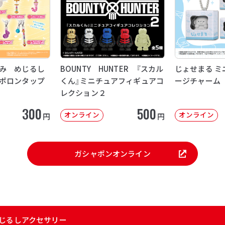
み めじるし
BOUNTY HUNTER 『スカル
じょせまる ミ
ポロンタップ
くん』ミニチュアフィギュアコ
ージチャーム
レクション２
300
500
オンライン
オンライン
円
円
ガシャポンオンライン
めじるしアクセサリー