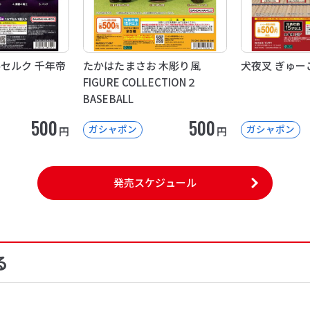
ルセルク 千年帝
たかはたまさお 木彫り風
犬夜叉 ぎゅー
FIGURE COLLECTION２
BASEBALL
500
500
ガシャポン
ガシャポン
円
円
発売スケジュール
る