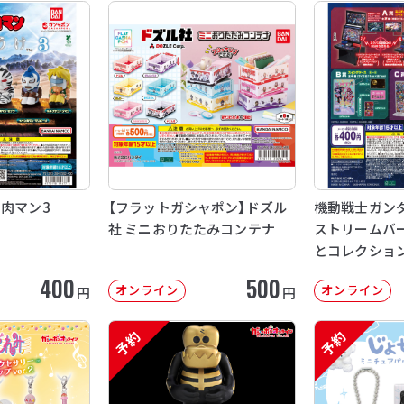
ン肉マン3
【フラットガシャポン】ドズル
機動戦士ガンダム
社 ミニおりたたみコンテナ
ストリームバー
とコレクショ
400
500
オンライン
オンライン
円
円
予約
予約