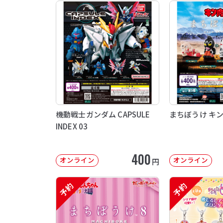
機動戦士ガンダム CAPSULE
まちぼうけ キ
INDEX 03
400
オンライン
オンライン
円
予約
予約