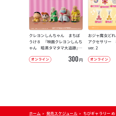
クレヨンしんちゃん まちぼ
おジャ魔女どれ
うけ８ 『映画クレヨンしんち
アクセサリー 
ゃん 暗黒タマタマ大追跡』
ver. 2
【2次：2026年12月発送】
300
オンライン
オンライン
円
ホーム
発売スケジュール
ちびギャラリー 
>
>