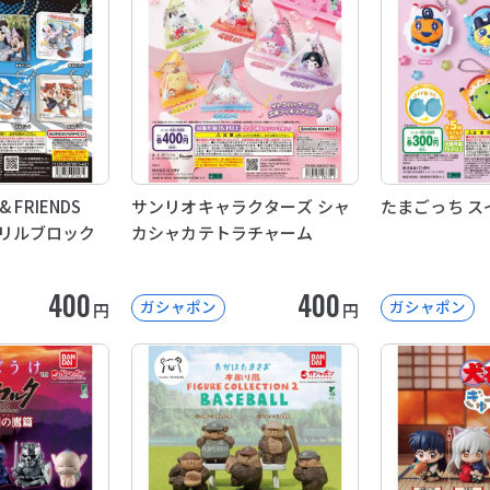
 & FRIENDS
サンリオキャラクターズ シャ
たまごっち ス
アクリルブロック
カシャカテトラチャーム
400
400
ガシャポン
ガシャポン
円
円