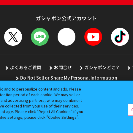
ガシャポン公式アカウント
よくあるご質問
お問合せ
ガシャポンどこ？
Do Not Sell or Share My Personal Information
fic and to personalize content and ads. Please
ention period of each cookie. We may sell or
s and advertising partners, who may combine it
全ての画像、文章、データの無断転用、転載をお断りします。
ve collected from your use of their services.
バンダイの登録商標です。
f age. Please click “Reject All Cookies” if you
okie settings, please click “Cookie Settings”.
コピーライト一覧を表示する