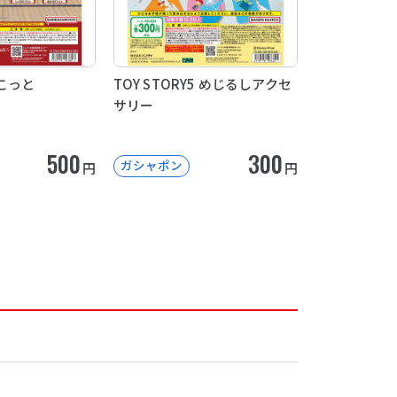
こっと
TOY STORY5 めじるしアクセ
サリー
500
300
ガシャポン
円
円