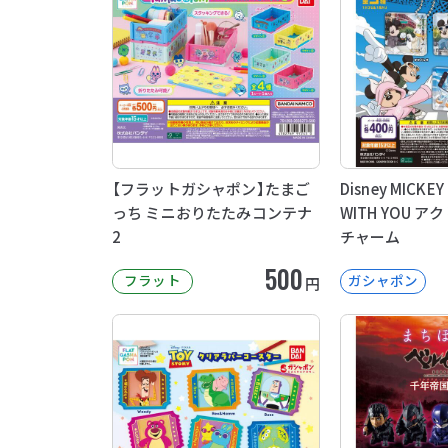
【フラットガシャポン】たまご
Disney MICKEY
っち ミニおりたたみコンテナ
WITH YOU 
2
チャーム
500
フラット
ガシャポン
円