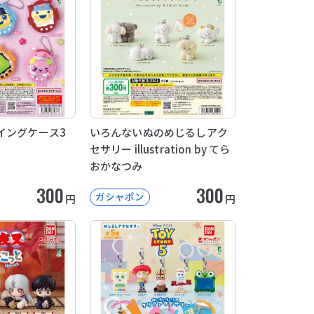
イングケース3
いろんないぬのめじるしアク
セサリー illustration by てら
おかなつみ
300
300
ガシャポン
円
円