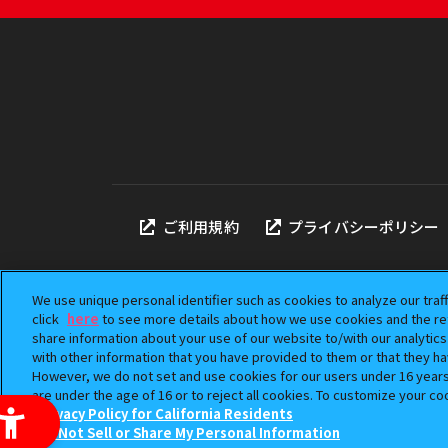
ご利用規約
プライバシーポリシー
We use unique personal identifier such as cookies to analyze our traf
click
here
to see more details about how we use cookies and the ret
share information about your use of our website to/with our analytic
本サイトに掲載されている
with other information that you have provided to them or that they ha
「ガシャポン」は株式会社
However, we do not set and use cookies for our users under 16 years o
©BANDAI
are under the age of 16 or to reject all cookies. To customize your co
Privacy Policy for California Residents
Do Not Sell or Share My Personal Information