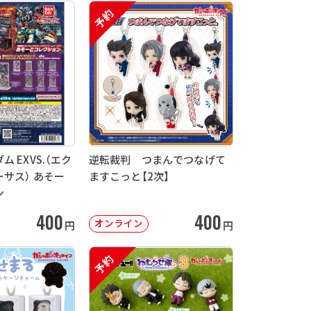
予約
 EXVS.（エク
逆転裁判 つまんでつなげて
サス） あそー
ますこっと【2次】
ン
400
400
オンライン
円
円
予約