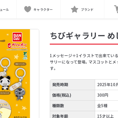
ュール
キャラクター
ブランド
ちびギャラリー 
1メッセージ＋1イラストで出来てい
サリーになって登場。マスコットとメ
す。
発売時期
2025年10
価格(税込)
300円
種類数
全5種
対象年齢
15才以上