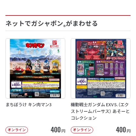
ネットでガシャポン
がまわせる
®
まちぼうけ キン肉マン3
機動戦士ガンダム EXVS.（エク
ストリームバーサス） あそーと
コレクション
400
400
オンライン
オンライン
円
円