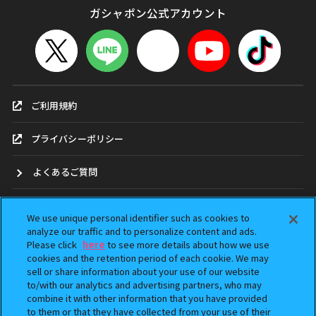
ガシャポン公式アカウント
ご利用規約
プライバシーポリシー
よくあるご質問
お問合せ
We use unique personal identifier such as cookies to
analyze our traffic and to personalize content and ads.
ガシャポンどこ？
Please click
here
to see more details about how we use
cookies and the retention period of each cookie. We may
sell or share information about your use of our website
アンケート
to/with our analytics and advertising partners, who may
combine it with other information that you have provided
ウェブアクセシビリティ方針
to them or that they have collected from your use of their