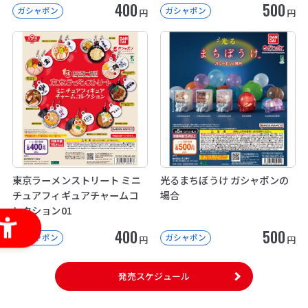
400
500
ガシャポン
ガシャポン
円
円
東京ラーメンストリート ミニ
光るまちぼうけ ガシャポンの
チュアフィギュアチャームコ
場合
レクション01
400
500
ガシャポン
ガシャポン
円
円
発売スケジュール