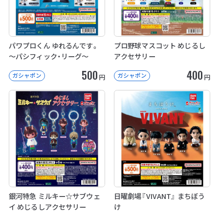
パワプロくん ゆれるんです。
プロ野球マスコット めじるし
～パシフィック・リーグ～
アクセサリー
500
400
ガシャポン
ガシャポン
円
円
銀河特急 ミルキー☆サブウェ
日曜劇場『VIVANT』 まちぼう
イ めじるしアクセサリー
け