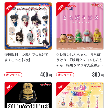
予約
予約
逆転裁判 つまんでつなげて
クレヨンしんちゃん まちぼ
ますこっと【2次】
うけ８ 『映画クレヨンしんち
ゃん 暗黒タマタマ大追跡』【2
次：2026年12月発送】
400
300
オンライン
オンライン
円
円
予約
予約