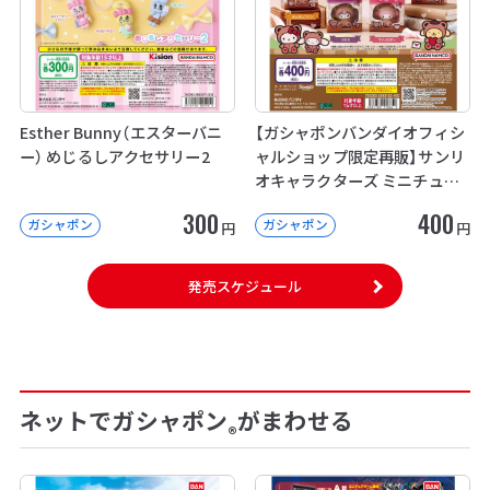
Esther Bunny（エスターバニ
【ガシャポンバンダイオフィシ
ー） めじるしアクセサリー2
ャルショップ限定再販】サンリ
オキャラクターズ ミニチュア
パッケージコレクション
300
400
ガシャポン
ガシャポン
円
円
発売スケジュール
ネットでガシャポン
がまわせる
®