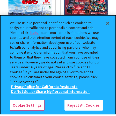
We use unique personal identifier such as cookies to
analyze our traffic and to personalize content and ads.
Please click
here
to see more details about how we use
cookies and the retention period of each cookie. We may
sell or share information about your use of our website
to/with our analytics and advertising partners, who may
combine it with other information that you have provided
まちぼうけ キン肉マン3
機動戦士ガンダム EXVS.（エク
to them or that they have collected from your use of their
ストリームバーサス） あそーと
services. However, we do not set and use cookies for our
コレクション
users under 16 years of age. Please click “Reject All
Cookies” if you are under the age of 16 or to reject all
400
400
オンライン
オンライン
円
円
cookies. To customize your cookie settings, please click
“Cookie Settings”.
予約
予約
Privacy Policy for California Residents
この商品が売っているお店
Do Not Sell or Share My Personal Information
Cookie Settings
Reject All Cookies