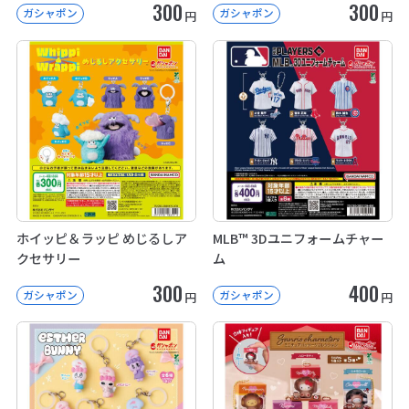
300
300
ガシャポン
ガシャポン
円
円
ホイッピ＆ラッピ めじるしア
MLB™ 3Dユニフォームチャー
クセサリー
ム
300
400
ガシャポン
ガシャポン
円
円