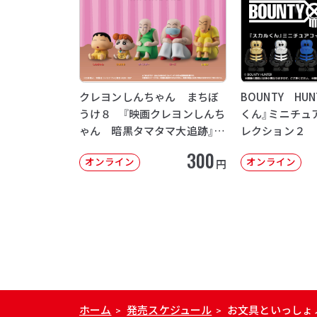
クレヨンしんちゃん まちぼ
BOUNTY HU
うけ８ 『映画クレヨンしんち
くん』ミニチュ
ゃん 暗黒タマタマ大追跡』
レクション２
【2次：2026年12月発送】
300
オンライン
オンライン
円
ホーム
発売スケジュール
お文具といっしょ
>
>