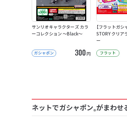
サンリオキャラクターズ カラ
【フラットガシャ
ーコレクション ～Black～
STORY クリ
ー
300
ガシャポン
フラット
円
ネットでガシャポン
がまわせ
®