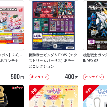
ャポン】ドズル
機動戦士ガンダム EXVS.（エク
機動戦士ガンダム
たみコンテナ
ストリームバーサス） あそー
INDEX 03
とコレクション
500
400
オンライン
オンライン
円
円
予約
予約