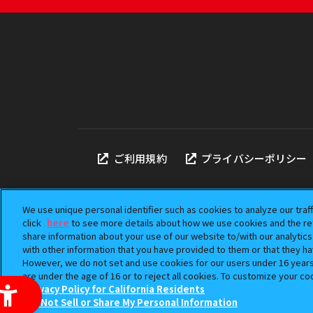
ご利用規約
プライバシーポリシー
We use unique personal identifier such as cookies to analyze our traf
click
here
to see more details about how we use cookies and the ret
share information about your use of our website to/with our analytic
本サイトに掲載されている
with other information that you have provided to them or that they ha
「ガシャポン」は株式会社
However, we do not set and use cookies for our users under 16 years o
©BANDAI
are under the age of 16 or to reject all cookies. To customize your co
Privacy Policy for California Residents
Do Not Sell or Share My Personal Information