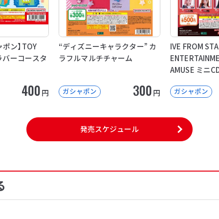
ポン】TOY
“ディズニーキャラクター” カ
IVE FROM STA
アラバーコースタ
ラフルマルチチャーム
ENTERTAINME
AMUSE ミニ
400
300
ガシャポン
ガシャポン
円
円
発売スケジュール
る