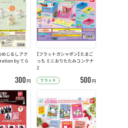
のめじるしアク
【フラットガシャポン】たまご
ration by てら
っち ミニおりたたみコンテナ
2
300
500
フラット
円
円