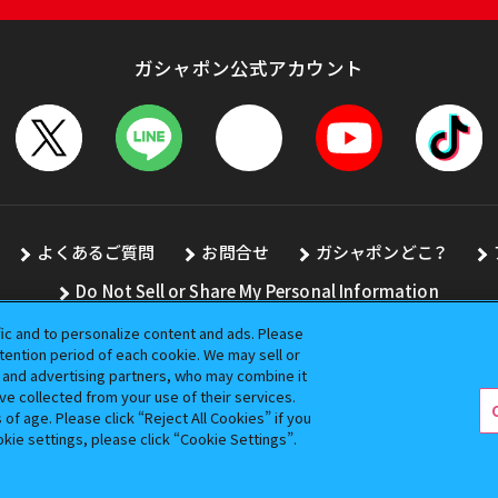
ガシャポン公式アカウント
よくあるご質問
お問合せ
ガシャポンどこ？
Do Not Sell or Share My Personal Information
fic and to personalize content and ads. Please
ention period of each cookie. We may sell or
s and advertising partners, who may combine it
全ての画像、文章、データの無断転用、転載をお断りします。
ve collected from your use of their services.
バンダイの登録商標です。
f age. Please click “Reject All Cookies” if you
okie settings, please click “Cookie Settings”.
コピーライト一覧を表示する