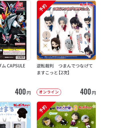
予約
 CAPSULE
逆転裁判 つまんでつなげて
ますこっと【2次】
400
400
オンライン
円
円
予約