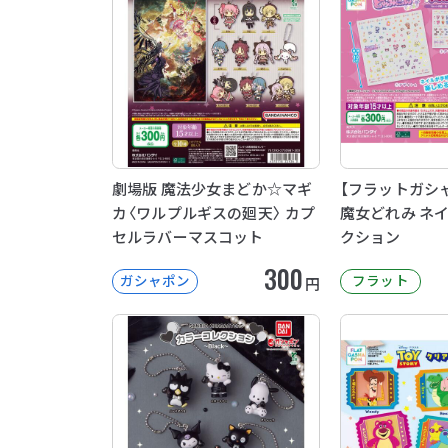
劇場版 魔法少女まどか☆マギ
【フラットガシ
カ〈ワルプルギスの廻天〉 カプ
魔女どれみ ネ
セルラバーマスコット
クション
300
ガシャポン
フラット
円