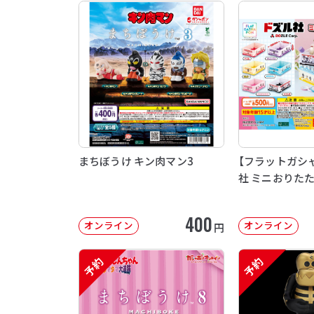
まちぼうけ キン肉マン3
【フラットガシ
社 ミニおりた
400
オンライン
オンライン
円
予約
予約