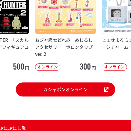
NTER 『スカル
おジャ魔女どれみ めじるし
じょせまる ミ
アフィギュアコ
アクセサリー ポロンタップ
ージチャーム
ver. 2
500
300
オンライン
オンライン
円
円
ガシャポンオンライン
 ぷにぷにし隊