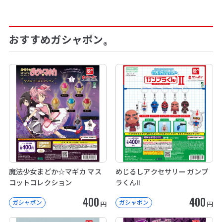
おすすめガシャポン
®
魔法少女まどか☆マギカ マス
めじるしアクセサリー ガンプ
コットコレクション
ラくんⅡ
400
400
ガシャポン
ガシャポン
円
円