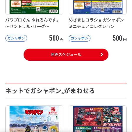
パワプロくん ゆれるんです。
めざましコラショ ガシャポン
～セントラル・リーグ～
ミニチュアコレクション
500
500
ガシャポン
ガシャポン
円
円
発売スケジュール
ネットでガシャポン
がまわせる
®