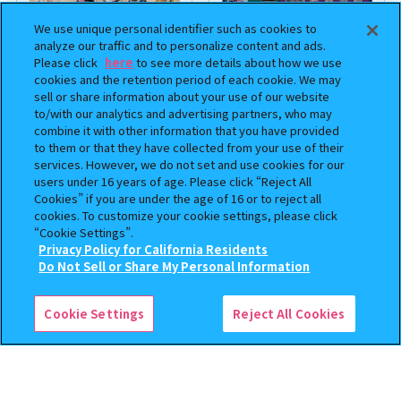
We use unique personal identifier such as cookies to
analyze our traffic and to personalize content and ads.
Please click
here
to see more details about how we use
cookies and the retention period of each cookie. We may
sell or share information about your use of our website
まちぼうけ キン肉マン3
機動戦士ガンダム EXVS.（エク
to/with our analytics and advertising partners, who may
combine it with other information that you have provided
ストリームバーサス） あそーと
to them or that they have collected from your use of their
コレクション
services. However, we do not set and use cookies for our
users under 16 years of age. Please click “Reject All
400
400
オンライン
オンライン
円
円
Cookies” if you are under the age of 16 or to reject all
cookies. To customize your cookie settings, please click
予約
予約
“Cookie Settings”.
Privacy Policy for California Residents
この商品が売っているお店
Do Not Sell or Share My Personal Information
Cookie Settings
Reject All Cookies