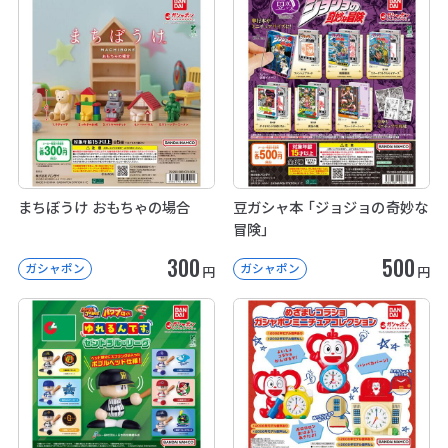
まちぼうけ おもちゃの場合
豆ガシャ本 「ジョジョの奇妙な
冒険」
300
500
ガシャポン
ガシャポン
円
円