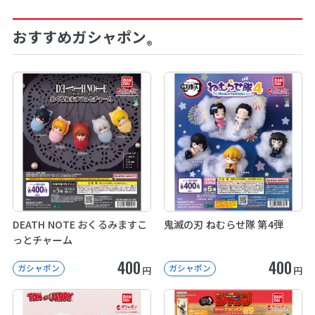
おすすめガシャポン
®
DEATH NOTE おくるみますこ
鬼滅の刃 ねむらせ隊 第4弾
っとチャーム
400
400
ガシャポン
ガシャポン
円
円