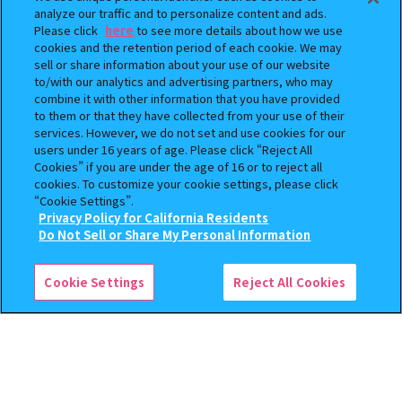
analyze our traffic and to personalize content and ads.
Please click
here
to see more details about how we use
cookies and the retention period of each cookie. We may
sell or share information about your use of our website
to/with our analytics and advertising partners, who may
まちぼうけ キン肉マン3
逆転裁判 つまんでつなげて
combine it with other information that you have provided
ますこっと【2次】
to them or that they have collected from your use of their
services. However, we do not set and use cookies for our
400
400
オンライン
オンライン
円
円
users under 16 years of age. Please click “Reject All
Cookies” if you are under the age of 16 or to reject all
cookies. To customize your cookie settings, please click
予約
予約
“Cookie Settings”.
Privacy Policy for California Residents
この商品が売っているお店
Do Not Sell or Share My Personal Information
Cookie Settings
Reject All Cookies
クレヨンしんちゃん まちぼ
おジャ魔女どれみ めじるし
うけ８ 『映画クレヨンしんち
アクセサリー ポロンタップ