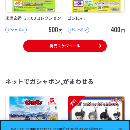
米津玄師 ミニCDコレクション
ゴジにゃ。
500
400
ガシャポン
ガシャポン
円
円
発売スケジュール
ネットでガシャポン
がまわせる
®
予約
We use unique personal identifier such as cookies to