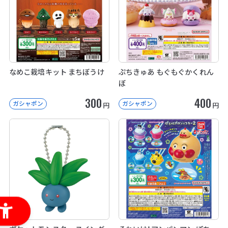
なめこ栽培キット まちぼうけ
ぷちきゅあ もぐもぐかくれん
ぼ
300
400
ガシャポン
ガシャポン
円
円