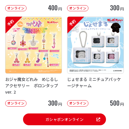
次：2026年12月発送】
400
300
オンライン
オンライン
円
円
予約
予約
おジャ魔女どれみ めじるし
じょせまる ミニチュアパッケ
アクセサリー ポロンタップ
ージチャーム
ver. 2
300
500
オンライン
オンライン
円
円
ガシャポンオンライン