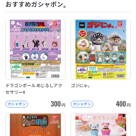
おすすめガシャポン
®
ドラゴンボール めじるしアク
ゴジにゃ。
セサリー4
300
400
ガシャポン
ガシャポン
円
円