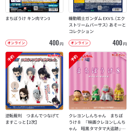
まちぼうけ キン肉マン3
機動戦士ガンダム EXVS.（エク
ストリームバーサス） あそーと
コレクション
400
400
オンライン
オンライン
円
円
予約
予約
逆転裁判 つまんでつなげて
クレヨンしんちゃん まちぼ
ますこっと【2次】
うけ８ 『映画クレヨンしんち
ゃん 暗黒タマタマ大追跡』【2