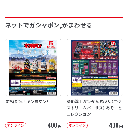
ネットでガシャポン
がまわせる
®
まちぼうけ キン肉マン3
機動戦士ガンダム EXVS.（エク
ストリームバーサス） あそーと
コレクション
400
400
オンライン
オンライン
円
円