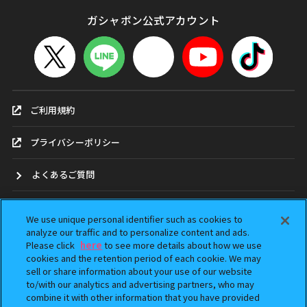
ガシャポン公式アカウント
ご利用規約
プライバシーポリシー
よくあるご質問
お問合せ
We use unique personal identifier such as cookies to
analyze our traffic and to personalize content and ads.
ガシャポンどこ？
Please click
here
to see more details about how we use
cookies and the retention period of each cookie. We may
sell or share information about your use of our website
アンケート
to/with our analytics and advertising partners, who may
combine it with other information that you have provided
ウェブアクセシビリティ方針