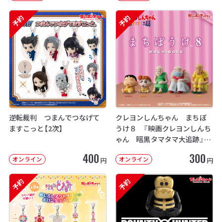
予約
予約
逆転裁判 つまんでつなげて
クレヨンしんちゃん まちぼ
ますこっと【2次】
うけ８ 『映画クレヨンしんち
ゃん 暗黒タマタマ大追跡』【2
次：2026年12月発送】
400
300
オンライン
オンライン
円
円
予約
予約