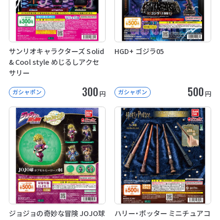
サンリオキャラクターズ Solid
HGD+ ゴジラ05
& Cool style めじるしアクセ
サリー
300
500
ガシャポン
ガシャポン
円
円
ジョジョの奇妙な冒険 JOJO球
ハリー・ポッター ミニチュアコ