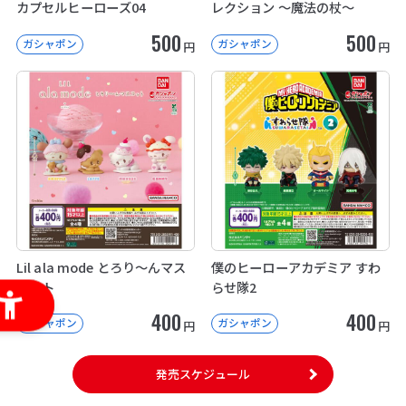
カプセルヒーローズ04
レクション ～魔法の杖～
500
500
ガシャポン
ガシャポン
円
円
Lil ala mode とろり～んマス
僕のヒーローアカデミア すわ
コット
らせ隊2
400
400
ガシャポン
ガシャポン
円
円
発売スケジュール