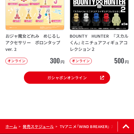
おジャ魔女どれみ めじるし
BOUNTY HUNTER 『スカル
アクセサリー ポロンタップ
くん』ミニチュアフィギュアコ
ver. 2
レクション２
300
500
オンライン
オンライン
円
円
ガシャポンオンライン
ホーム
発売スケジュール
TVアニメ『WIND BREAKER』 カプセル
>
>