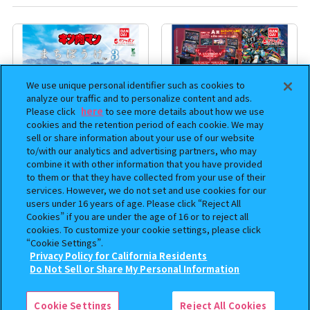
We use unique personal identifier such as cookies to
analyze our traffic and to personalize content and ads.
Please click
here
to see more details about how we use
cookies and the retention period of each cookie. We may
sell or share information about your use of our website
to/with our analytics and advertising partners, who may
combine it with other information that you have provided
まちぼうけ キン肉マン3
機動戦士ガンダム EXVS.（エク
to them or that they have collected from your use of their
ストリームバーサス） あそーと
services. However, we do not set and use cookies for our
コレクション
users under 16 years of age. Please click “Reject All
Cookies” if you are under the age of 16 or to reject all
400
400
cookies. To customize your cookie settings, please click
オンライン
オンライン
円
円
“Cookie Settings”.
Privacy Policy for California Residents
予約
予約
この商品が売っているお店
Do Not Sell or Share My Personal Information
Cookie Settings
Reject All Cookies