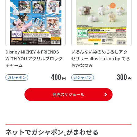
Disney MICKEY & FRIENDS
いろんないぬのめじるしアク
WITH YOU アクリルブロック
セサリー illustration by てら
チャーム
おかなつみ
400
300
ガシャポン
ガシャポン
円
円
発売スケジュール
ネットでガシャポン
がまわせる
®