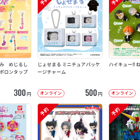
予約
予約
み めじるし
じょせまる ミニチュアパッケ
ハイキュー!! 
ポロンタップ
ージチャーム
300
500
オンライン
オンライン
円
円
予約
予約