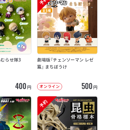
予約
ねむらせ隊3
劇場版『チェンソーマン レゼ
篇』 まちぼうけ
400
500
オンライン
円
円
予約