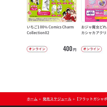
いちご100％ Comics Charm
おジャ魔女どれ
Collection02
カシャカアクリ
400
オンライン
オンライン
円
ホーム
発売スケジュール
【フラットガシャポン
>
>