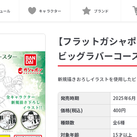
ュール
キャラクター
ブランド
【フラットガシャポン
ビッグラバーコースタ
新規描きおろしイラストを使用したビ
発売時期
2025年6月
価格(税込)
400円
種類数
全6種
対象年齢
15才以上