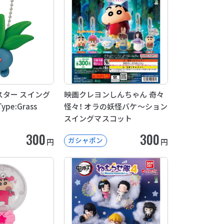
ター スイング
映画クレヨンしんちゃん 奇々
pe:Grass
怪々！ オラの妖怪バケ～ション
スイングマスコット
300
300
ガシャポン
円
円