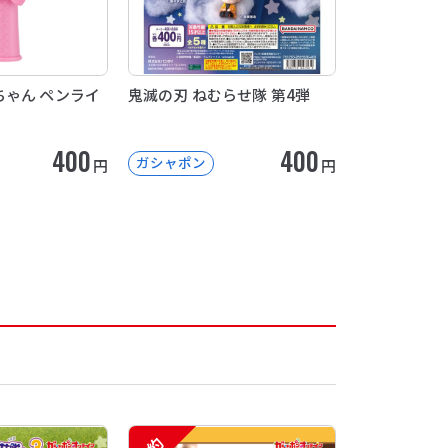
ゃん ペンライ
鬼滅の刃 ねむらせ隊 第4弾
400
400
ガシャポン
円
円