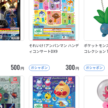
それいけ！アンパンマン ハンデ
ポケットモンス
ィコンサートDX9
コレクション Ty
500
300
ガシャポン
ガシャポン
円
円