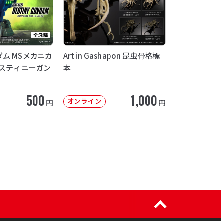
ム MSメカニカ
Art in Gashapon 昆虫骨格標
デスティニーガン
本
500
1,000
オンライン
円
円