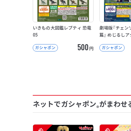
いきもの大図鑑レプティ 恐竜
劇場版『チェン
05
篇』 めじるしア
500
ガシャポン
ガシャポン
円
ネットでガシャポン
がまわせ
®