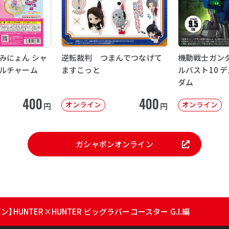
みにょん シャ
逆転裁判 つまんでつなげて
機動戦士ガンダ
ルチャーム
ますこっと
ルバスト10 
ダム
400
400
オンライン
オンライン
円
円
ガシャポンオンライン
】HUNTER×HUNTER ビッグラバーコースター G.I.編