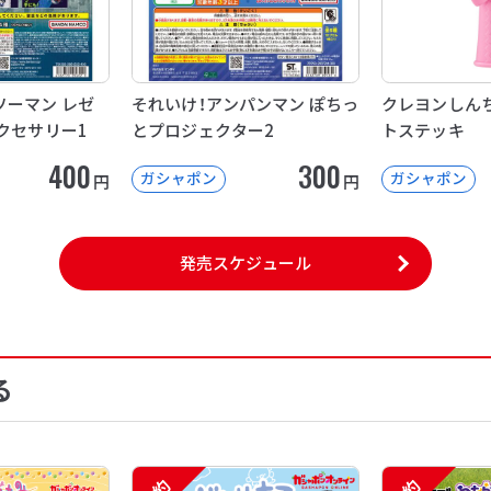
ソーマン レゼ
それいけ！アンパンマン ぽちっ
クレヨンしんち
クセサリー1
とプロジェクター2
トステッキ
400
300
ガシャポン
ガシャポン
円
円
発売スケジュール
る