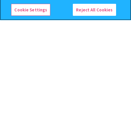
Cookie Settings
Reject All Cookies
クレヨンしんちゃん まちぼ
BOUNTY HUNTER 『スカル
うけ８ 『映画クレヨンしんち
くん』ミニチュアフィギュアコ
ゃん 暗黒タマタマ大追跡』【2
レクション２
次：2026年12月発送】
300
500
オンライン
オンライン
円
円
予約
予約