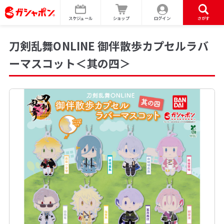
スケジュール
ショップ
ログイン
さがす
刀剣乱舞ONLINE 御伴散歩カプセルラバ
ーマスコット＜其の四＞