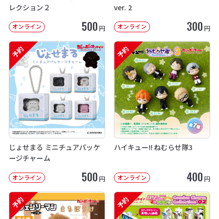
レクション２
ver. 2
500
300
オンライン
オンライン
円
円
予約
予約
じょせまる ミニチュアパッケ
ハイキュー!! ねむらせ隊3
ージチャーム
500
400
オンライン
オンライン
円
円
予約
予約