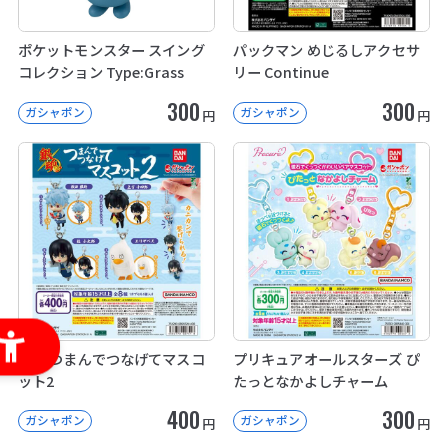
ポケットモンスター スイング
パックマン めじるしアクセサ
コレクション Type:Grass
リー Continue
300
300
ガシャポン
ガシャポン
円
円
銀魂 つまんでつなげてマスコ
プリキュアオールスターズ ぴ
ット2
たっとなかよしチャーム
400
300
ガシャポン
ガシャポン
円
円