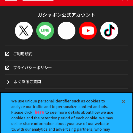
ガシャポン公式アカウント
ご利用規約
プライバシーポリシー
よくあるご質問
お問合せ
We use unique personal identifier such as cookies to
analyze our traffic and to personalize content and ads.
ガシャポンどこ？
Please click
here
to see more details about how we use
cookies and the retention period of each cookie. We may
sell or share information about your use of our website
アンケート
to/with our analytics and advertising partners, who may