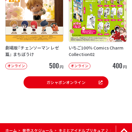
劇場版『チェンソーマン レゼ
いちご100％ Comics Charm
篇』 まちぼうけ
Collection02
500
400
オンライン
オンライン
円
円
ガシャポンオンライン
ホーム
発売スケジュール
キミとアイドルプリキュア♪ キミとアイド
>
>