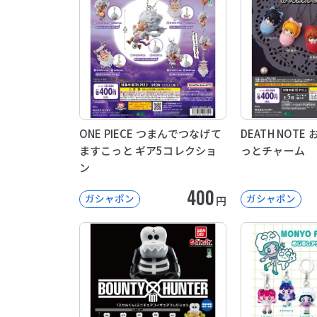
ONE PIECE つまんでつなげて
DEATH NOT
ますこっと ギア5コレクショ
っとチャーム
ン
400
ガシャポン
ガシャポン
円