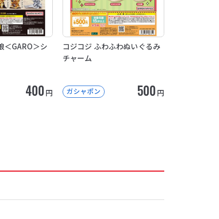
狼＜GARO＞シ
コジコジ ふわふわぬいぐるみ
チャーム
400
500
ガシャポン
円
円