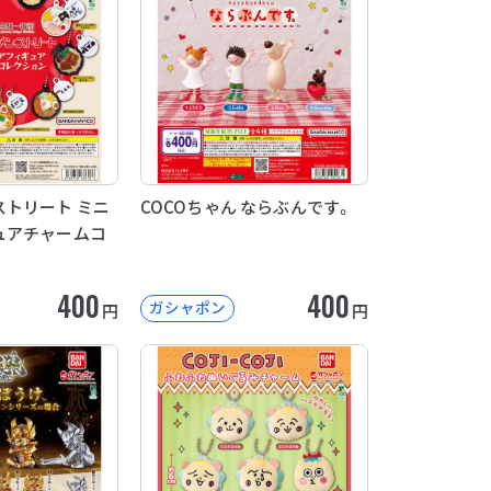
トリート ミニ
COCOちゃん ならぶんです。
ュアチャームコ
400
400
ガシャポン
円
円