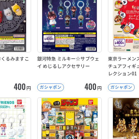
E おくるみますこ
銀河特急 ミルキー☆サブウェ
東京ラーメンス
イ めじるしアクセサリー
チュアフィギ
レクション01
400
400
ガシャポン
ガシャポン
円
円