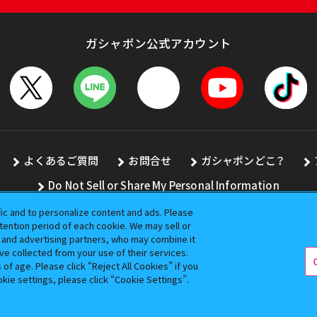
ガシャポン公式アカウント
よくあるご質問
お問合せ
ガシャポンどこ？
Do Not Sell or Share My Personal Information
fic and to personalize content and ads. Please
ention period of each cookie. We may sell or
s and advertising partners, who may combine it
全ての画像、文章、データの無断転用、転載をお断りします。
ve collected from your use of their services.
バンダイの登録商標です。
f age. Please click “Reject All Cookies” if you
okie settings, please click “Cookie Settings”.
コピーライト一覧を表示する