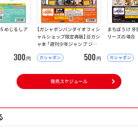
NDS めじるしア
【ガシャポンバンダイオフィシ
まちぼうけ 牙
ャルショップ限定再販】豆ガシ
リーズの場合
ャ本 「週刊少年ジャンプ ジャ
ンプコミックスコレクション」
300
500
ガシャポン
ガシャポン
円
円
04
発売スケジュール
る