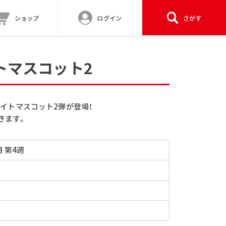
ショップ
ログイン
さがす
イトマスコット2
、ライトマスコット2弾が登場！
きます。
月 第4週