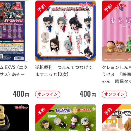
予約
予約
EXVS.（エク
逆転裁判 つまんでつなげて
クレヨンしん
サス） あそー
ますこっと【2次】
うけ８ 『映
ゃん 暗黒タ
【2次：2026年
400
400
オンライン
オンライン
円
円
予約
予約