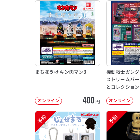
まちぼうけ キン肉マン3
機動戦士ガンダム 
ストリームバー
とコレクション
400
オンライン
オンライン
円
予約
予約