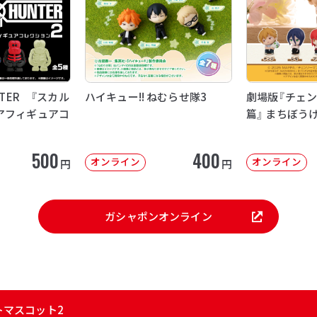
NTER 『スカル
ハイキュー!! ねむらせ隊3
劇場版『チェン
アフィギュアコ
篇』 まちぼう
500
400
オンライン
オンライン
円
円
ガシャポンオンライン
イトマスコット2