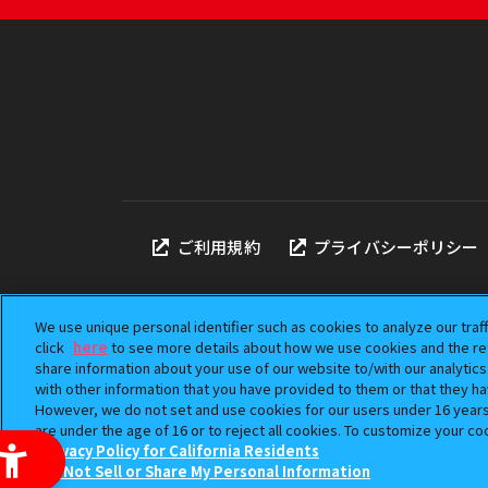
ご利用規約
プライバシーポリシー
We use unique personal identifier such as cookies to analyze our traf
click
here
to see more details about how we use cookies and the ret
share information about your use of our website to/with our analytic
本サイトに掲載されている
with other information that you have provided to them or that they ha
「ガシャポン」は株式会社
However, we do not set and use cookies for our users under 16 years o
©BANDAI
are under the age of 16 or to reject all cookies. To customize your co
Privacy Policy for California Residents
Do Not Sell or Share My Personal Information