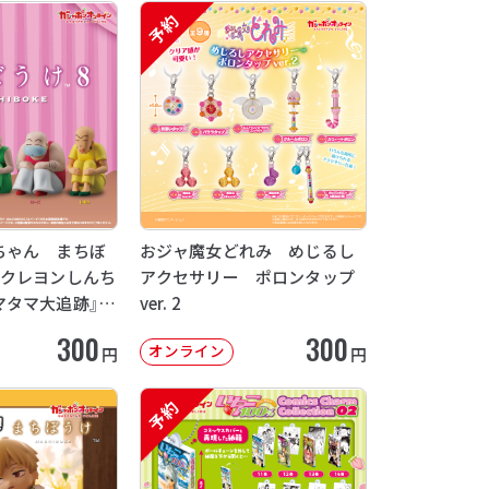
予約
ちゃん まちぼ
おジャ魔女どれみ めじるし
画クレヨンしんち
アクセサリー ポロンタップ
マタマ大追跡』
ver. 2
12月発送】
300
300
オンライン
円
円
予約