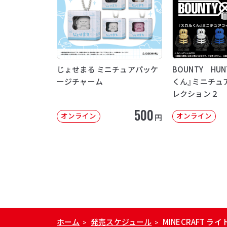
じょせまる ミニチュアパッケ
BOUNTY HU
ージチャーム
くん』ミニチュ
レクション２
500
オンライン
オンライン
円
ホーム
発売スケジュール
MINECRAFT ラ
>
>