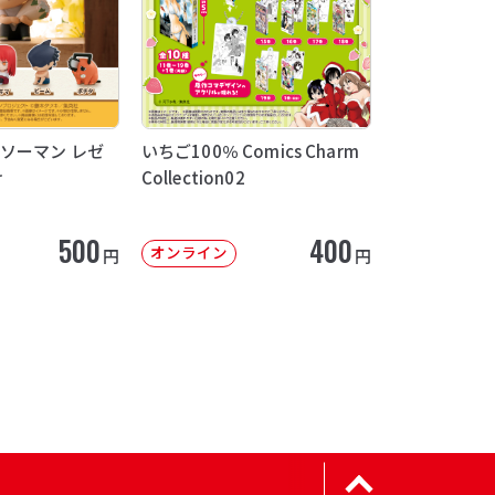
ソーマン レゼ
いちご100％ Comics Charm
け
Collection02
500
400
オンライン
円
円