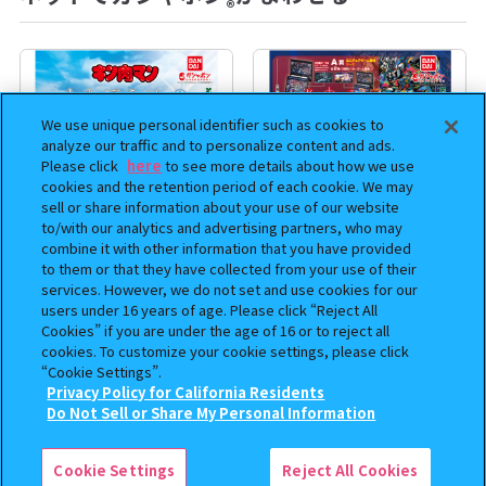
®
We use unique personal identifier such as cookies to
analyze our traffic and to personalize content and ads.
Please click
here
to see more details about how we use
cookies and the retention period of each cookie. We may
sell or share information about your use of our website
to/with our analytics and advertising partners, who may
combine it with other information that you have provided
to them or that they have collected from your use of their
まちぼうけ キン肉マン3
機動戦士ガンダム EXVS.（エク
services. However, we do not set and use cookies for our
ストリームバーサス） あそーと
users under 16 years of age. Please click “Reject All
コレクション
Cookies” if you are under the age of 16 or to reject all
cookies. To customize your cookie settings, please click
400
400
“Cookie Settings”.
オンライン
オンライン
円
円
Privacy Policy for California Residents
この商品が売っているお店
Do Not Sell or Share My Personal Information
予約
Cookie Settings
Reject All Cookies