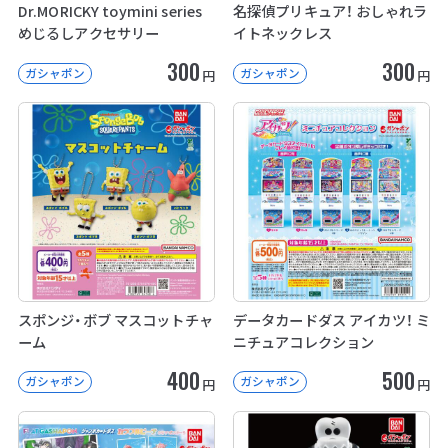
Dr.MORICKY toymini series
名探偵プリキュア！ おしゃれラ
めじるしアクセサリー
イトネックレス
300
300
ガシャポン
ガシャポン
円
円
スポンジ・ボブ マスコットチャ
データカードダス アイカツ！ ミ
ーム
ニチュアコレクション
400
500
ガシャポン
ガシャポン
円
円