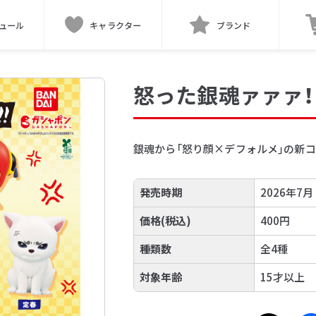
ュール
キャラクター
ブランド
怒った銀魂ァァァ！
銀魂から「怒り顔×デフォルメ」の新
発売時期
2026年7月
価格(税込)
400円
種類数
全4種
対象年齢
15才以上