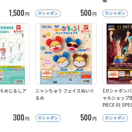
編
1,500
500
ガシャポン
ガシャポン
円
円
NDS めじるしア
ニャンちゅう フェイスぬいぐ
【ガシャポン
るみ
ャルショップ限定
PIECE 01 SPE
300
500
ガシャポン
ガシャポン
円
円