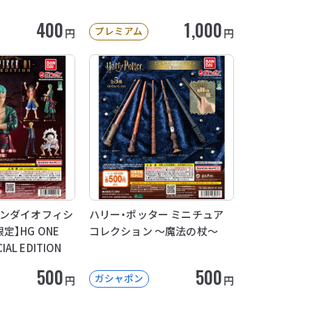
400
1,000
プレミアム
円
円
バンダイオフィシ
ハリー・ポッター ミニチュア
】HG ONE
コレクション ～魔法の杖～
CIAL EDITION
500
500
ガシャポン
円
円