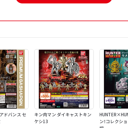
アドバンス セ
キン肉マン ダイキャストキン
HUNTER×HU
ミ
ケシ13
ン！コレクショ