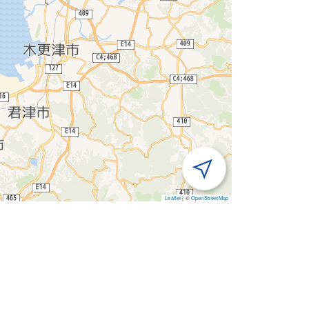
Leaflet
|
©
OpenStreetMap