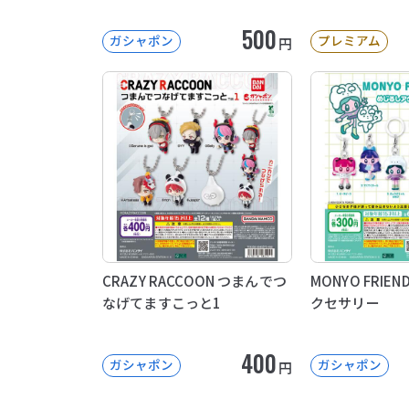
500
ガシャポン
プレミアム
円
CRAZY RACCOON つまんでつ
MONYO FRIE
なげてますこっと1
クセサリー
400
ガシャポン
ガシャポン
円