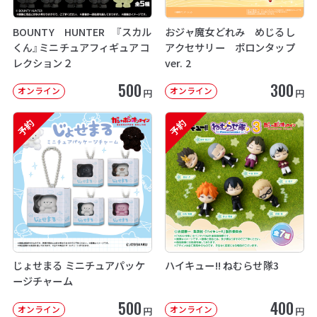
BOUNTY HUNTER 『スカル
おジャ魔女どれみ めじるし
くん』ミニチュアフィギュアコ
アクセサリー ポロンタップ
レクション２
ver. 2
500
300
オンライン
オンライン
円
円
予約
予約
じょせまる ミニチュアパッケ
ハイキュー!! ねむらせ隊3
ージチャーム
500
400
オンライン
オンライン
円
円