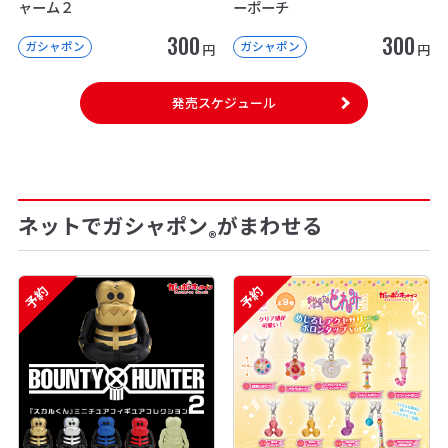
ャーム２
ーポーチ
300
300
ガシャポン
ガシャポン
円
円
発売スケジュール
ネットでガシャポン
がまわせる
®
予約
予約