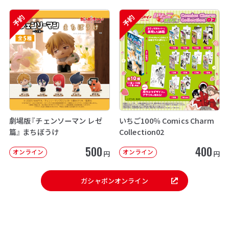
予約
予約
劇場版『チェンソーマン レゼ
いちご100％ Comics Charm
篇』 まちぼうけ
Collection02
500
400
オンライン
オンライン
円
円
ガシャポンオンライン