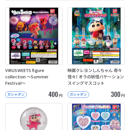
VIRUSWEETS figure
映画クレヨンしんちゃん 奇々
collection ～Summer
怪々！ オラの妖怪バケ～ション
Festival～
スイングマスコット
400
300
ガシャポン
ガシャポン
円
円