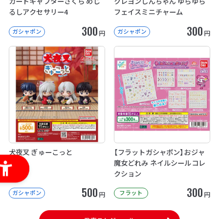
カードキャプターさくら めじ
クレヨンしんちゃん ゆらゆら
るしアクセサリー4
フェイスミニチャーム
300
300
ガシャポン
ガシャポン
円
円
犬夜叉 ぎゅーこっと
【フラットガシャポン】おジャ
魔女どれみ ネイルシールコレ
クション
500
300
ガシャポン
フラット
円
円