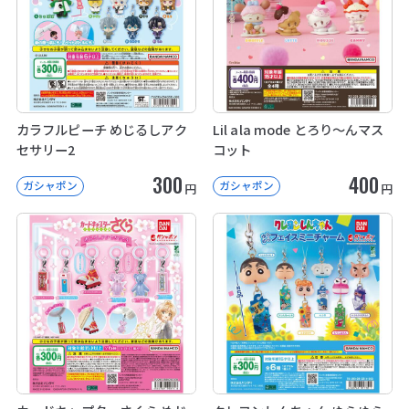
カラフルピーチ めじるしアク
Lil ala mode とろり～んマス
セサリー2
コット
300
400
ガシャポン
ガシャポン
円
円