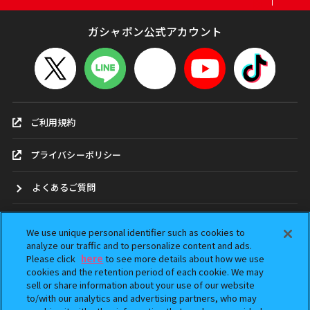
ガシャポン公式アカウント
ご利用規約
プライバシーポリシー
よくあるご質問
お問合せ
We use unique personal identifier such as cookies to
analyze our traffic and to personalize content and ads.
ガシャポンどこ？
Please click
here
to see more details about how we use
cookies and the retention period of each cookie. We may
sell or share information about your use of our website
アンケート
to/with our analytics and advertising partners, who may