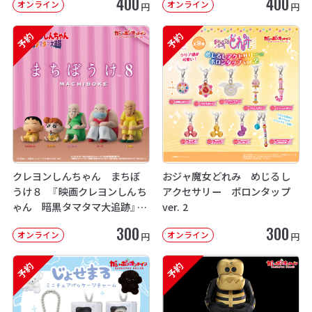
400
400
オンライン
オンライン
円
円
予約
予約
クレヨンしんちゃん まちぼ
おジャ魔女どれみ めじるし
うけ８ 『映画クレヨンしんち
アクセサリー ポロンタップ
ゃん 暗黒タマタマ大追跡』【2
ver. 2
次：2026年12月発送】
300
300
オンライン
オンライン
円
円
予約
予約