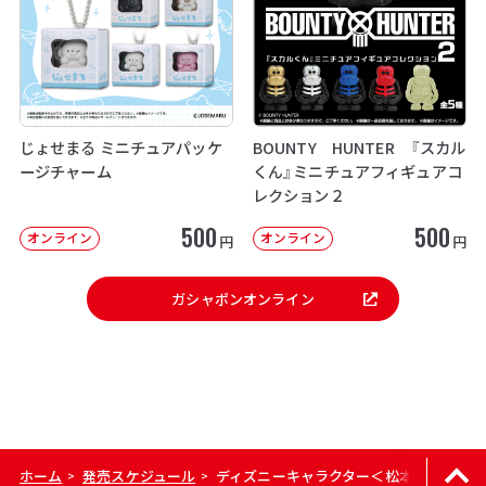
じょせまる ミニチュアパッケ
BOUNTY HUNTER 『スカル
ージチャーム
くん』ミニチュアフィギュアコ
レクション２
500
500
オンライン
オンライン
円
円
ガシャポンオンライン
ホーム
発売スケジュール
ディズニーキャラクター＜松本セイジ＞ 
>
>