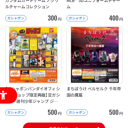
ガンダムカードゲーム アクリ
MLB™ 3Dユニフォームチャー
ルチャームコレクション
ム
300
400
ガシャポン
ガシャポン
円
円
【ガシャポンバンダイオフィシ
まちぼうけ ベルセルク 千年帝
ャルショップ限定再販】豆ガシ
国の鷹篇
ャ本 「週刊少年ジャンプ ジャ
ンプコミックスコレクション」
500
500
ガシャポン
ガシャポン
04
円
円