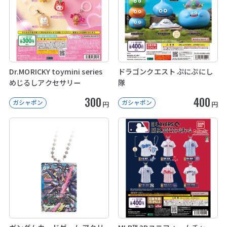
Dr.MORICKY toymini series
ドラゴンクエスト ぷにぷにし
めじるしアクセサリー
隊
300
400
ガシャポン
ガシャポン
円
円