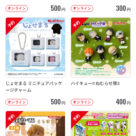
500
300
オンライン
オンライン
円
円
予約
予約
じょせまる ミニチュアパッケ
ハイキュー!! ねむらせ隊3
ージチャーム
500
400
オンライン
オンライン
円
円
予約
予約