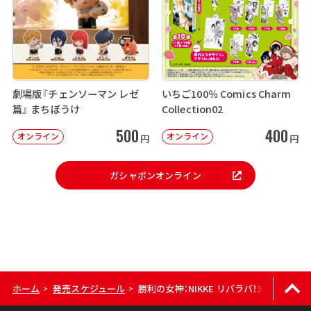
劇場版『チェンソーマン レゼ
いちご100％ Comics Charm
篇』 まちぼうけ
Collection02
500
400
オンライン
オンライン
円
円
ガシャポンオンライン
ホーム
発売スケジュール
勝利の女神：NIKKE リバラバ！3
>
>