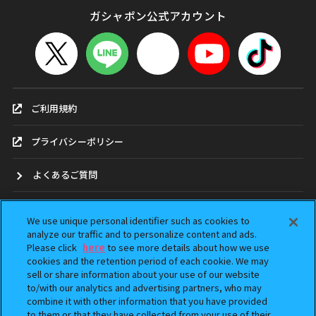
ガシャポン公式アカウント
ご利用規約
プライバシーポリシー
よくあるご質問
お問合せ
We use unique personal identifier such as cookies to
analyze our traffic and to personalize content and ads.
ガシャポンどこ？
Please click
here
to see more details about how we use
cookies and the retention period of each cookie. We may
sell or share information about your use of our website
アンケート
to/with our analytics and advertising partners, who may
combine it with other information that you have provided
ウェブアクセシビリティ方針
to them or that they have collected from your use of their