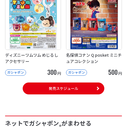
ディズニーツムツム めじるし
名探偵コナン Q posket ミニチ
アクセサリー
ュアコレクション
300
500
ガシャポン
ガシャポン
円
円
発売スケジュール
ネットでガシャポン
がまわせる
®