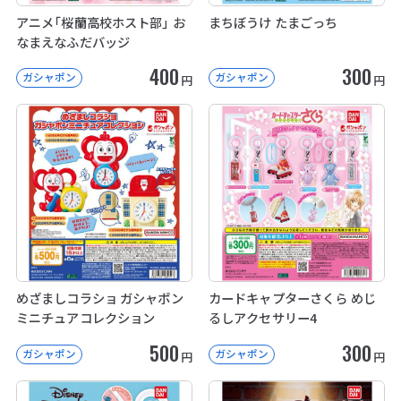
アニメ「桜蘭高校ホスト部」 お
まちぼうけ たまごっち
なまえなふだバッジ
400
300
ガシャポン
ガシャポン
円
円
めざましコラショ ガシャポン
カードキャプターさくら めじ
ミニチュアコレクション
るしアクセサリー4
500
300
ガシャポン
ガシャポン
円
円