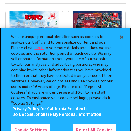
We use unique personal identifier such as cookies to
analyze our traffic and to personalize content and ads.
Please click
here
to see more details about how we use
cookies and the retention period of each cookie. We may
sell or share information about your use of our website
to/with our analytics and advertising partners, who may
combine it with other information that you have provided
まちぼうけ キン肉マン3
機動戦士ガンダム EXVS.（エク
to them or that they have collected from your use of their
ストリームバーサス） あそーと
services. However, we do not set and use cookies for our
users under 16 years of age. Please click “Reject All
コレクション
Cookies” if you are under the age of 16 or to reject all
400
400
cookies. To customize your cookie settings, please click
オンライン
オンライン
円
円
“Cookie Settings”.
Privacy Policy for California Residents
予約
予約
この商品が売っているお店
Do Not Sell or Share My Personal Information
Cookie Settings
Reject All Cookies