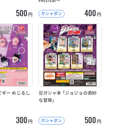
Festival～
500
400
ガシャポン
円
円
ギー めじるし
豆ガシャ本 「ジョジョの奇妙
な冒険」
300
500
ガシャポン
円
円