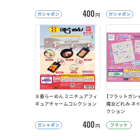
400
ガシャポン
ガシャポン
円
８番らーめん ミニチュアフィ
【フラットガシ
ギュアチャームコレクション
魔女どれみ ネ
クション
400
ガシャポン
フラット
円