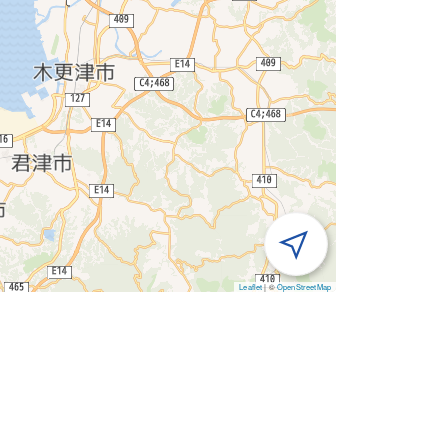
Leaflet
|
©
OpenStreetMap