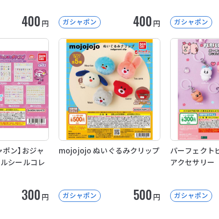
400
400
ガシャポン
ガシャポン
円
円
ャポン】おジャ
mojojojo ぬいぐるみクリップ
パーフェクトピ
イルシールコレ
アクセサリー
300
500
ガシャポン
ガシャポン
円
円