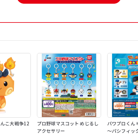
ゃんこ大戦争12
プロ野球マスコット めじるし
パワプロくん 
アクセサリー
～パシフィッ