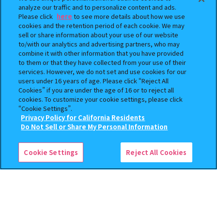
analyze our traffic and to personalize content and ads.
Please click
here
to see more details about how we use
cookies and the retention period of each cookie. We may
sell or share information about your use of our website
to/with our analytics and advertising partners, who may
まちぼうけ キン肉マン3
【フラットガシャポン】ドズル
combine it with other information that you have provided
社 ミニおりたたみコンテナ
to them or that they have collected from your use of their
services. However, we do not set and use cookies for our
400
500
オンライン
オンライン
円
円
users under 16 years of age. Please click “Reject All
Cookies” if you are under the age of 16 or to reject all
cookies. To customize your cookie settings, please click
“Cookie Settings”.
Privacy Policy for California Residents
この商品が売っているお店
Do Not Sell or Share My Personal Information
Cookie Settings
Reject All Cookies
機動戦士ガンダム EXVS.（エク
機動戦士ガンダム CAPSULE
ストリームバーサス） あそーと
INDEX 03