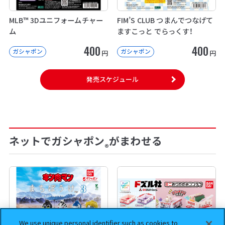
MLB™ 3Dユニフォームチャー
FIM’S CLUB つまんでつなげて
ム
ますこっと でらっくす！
400
400
ガシャポン
ガシャポン
円
円
発売スケジュール
ネットでガシャポン
がまわせる
®
We use unique personal identifier such as cookies to