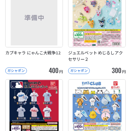
カプキャラ にゃんこ大戦争12
ジュエルペット めじるしアク
セサリー２
400
300
ガシャポン
ガシャポン
円
円