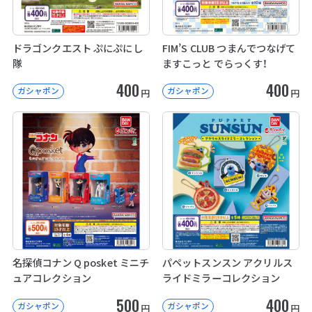
ドラゴンクエスト ぷにぷにし
FIM’S CLUB つまんでつなげて
隊
ますこっと でらっくす！
400
400
ガシャポン
ガシャポン
円
円
名探偵コナン Q posket ミニチ
パペットスンスン アクリルス
ュアコレクション
ライドミラーコレクション
500
400
ガシャポン
ガシャポン
円
円