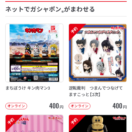
ネットでガシャポン
がまわせる
®
予約
まちぼうけ キン肉マン3
逆転裁判 つまんでつなげて
ますこっと【2次】
400
400
オンライン
オンライン
円
円
予約
予約