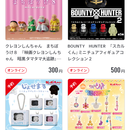
クレヨンしんちゃん まちぼ
BOUNTY HUNTER 『スカル
うけ８ 『映画クレヨンしんち
くん』ミニチュアフィギュアコ
ゃん 暗黒タマタマ大追跡』【2
レクション２
次：2026年12月発送】
300
500
オンライン
オンライン
円
円
予約
予約