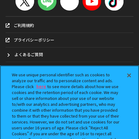
ご利用規約
プライバシーポリシー
よくあるご質問
お問合せ
We use unique personal identifier such as cookies to
analyze our traffic and to personalize content and ads.
ガシャポンどこ？
Please click
here
to see more details about how we use
cookies and the retention period of each cookie. We may
sell or share information about your use of our website
アンケート
to/with our analytics and advertising partners, who may
combine it with other information that you have provided
ウェブアクセシビリティ方針
to them or that they have collected from your use of their
services. However, we do not set and use cookies for our
Do Not Sell or Share My Personal Information
users under 16 years of age. Please click “Reject All
Cookies” if you are under the age of 16 or to reject all