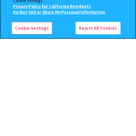
“Cookie Settings”.
400
500
Privacy Policy for California Residents
オンライン
オンライン
円
円
この商品が売っているお店
Do Not Sell or Share My Personal Information
Cookie Settings
Reject All Cookies
機動戦士ガンダム EXVS.（エク
機動戦士ガンダム CAPSULE
ストリームバーサス） あそーと
INDEX 03
コレクション
400
400
オンライン
オンライン
円
円
予約
予約