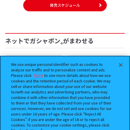
発売スケジュール
ネットでガシャポン
がまわせる
®
We use unique personal identifier such as cookies to
analyze our traffic and to personalize content and ads.
Please click
here
to see more details about how we use
cookies and the retention period of each cookie. We may
sell or share information about your use of our website
to/with our analytics and advertising partners, who may
combine it with other information that you have provided
to them or that they have collected from your use of their
services. However, we do not set and use cookies for our
users under 16 years of age. Please click “Reject All
まちぼうけ キン肉マン3
【フラットガシャポン】ドズル
Cookies” if you are under the age of 16 or to reject all
社 ミニおりたたみコンテナ
cookies. To customize your cookie settings, please click