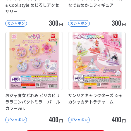
& Cool style めじるしアクセ
なでおめかしフィギュア
サリー
300
300
ガシャポン
ガシャポン
円
円
おジャ魔女どれみ ピリカピリ
サンリオキャラクターズ シャ
ララコンパクトミラー パール
カシャカテトラチャーム
カラーver.
400
400
ガシャポン
ガシャポン
円
円