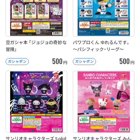
豆ガシャ本 「ジョジョの奇妙な
パワプロくん ゆれるんです。
冒険」
～パシフィック・リーグ～
500
500
ガシャポン
ガシャポン
円
円
サンリオキャラクターズ Solid
サンリオキャラクターズ みん