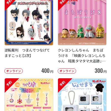
予約
予約
逆転裁判 つまんでつなげて
クレヨンしんちゃん まちぼ
ますこっと【2次】
うけ８ 『映画クレヨンしんち
ゃん 暗黒タマタマ大追跡』【2
次：2026年12月発送】
400
300
オンライン
オンライン
円
円
予約
予約