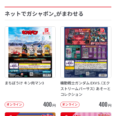
ネットでガシャポン
がまわせる
®
まちぼうけ キン肉マン3
機動戦士ガンダム EXVS.（エク
ストリームバーサス） あそーと
コレクション
400
400
オンライン
オンライン
円
円