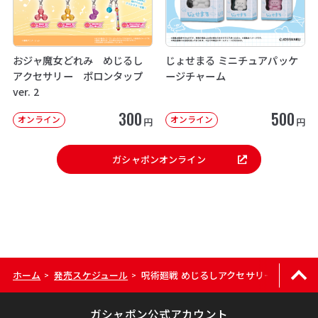
おジャ魔女どれみ めじるし
じょせまる ミニチュアパッケ
アクセサリー ポロンタップ
ージチャーム
ver. 2
300
500
オンライン
オンライン
円
円
ガシャポンオンライン
ホーム
発売スケジュール
呪術廻戦 めじるしアクセサリー
>
>
ガシャポン公式アカウント