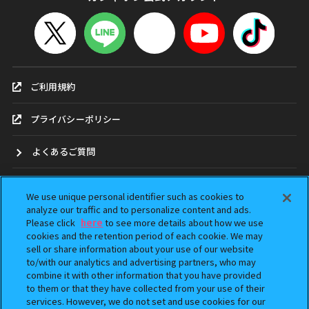
ご利用規約
プライバシーポリシー
よくあるご質問
お問合せ
We use unique personal identifier such as cookies to
analyze our traffic and to personalize content and ads.
ガシャポンどこ？
Please click
here
to see more details about how we use
cookies and the retention period of each cookie. We may
sell or share information about your use of our website
アンケート
to/with our analytics and advertising partners, who may
combine it with other information that you have provided
ウェブアクセシビリティ方針
to them or that they have collected from your use of their
services. However, we do not set and use cookies for our