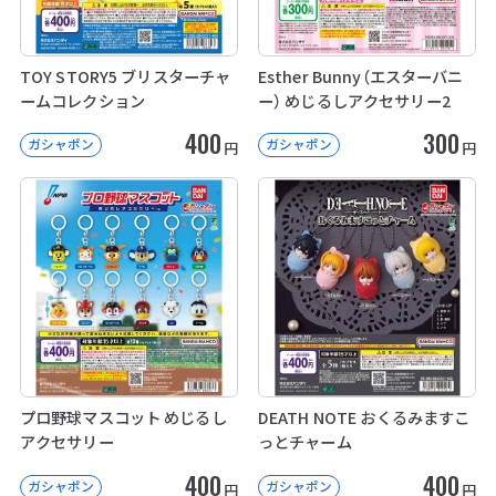
TOY STORY5 ブリスターチャ
Esther Bunny（エスターバニ
ームコレクション
ー） めじるしアクセサリー2
400
300
ガシャポン
ガシャポン
円
円
プロ野球マスコット めじるし
DEATH NOTE おくるみますこ
アクセサリー
っとチャーム
400
400
ガシャポン
ガシャポン
円
円