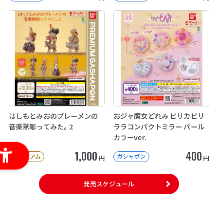
はしもとみおのブレーメンの
おジャ魔女どれみ ピリカピリ
音楽隊彫ってみた。2
ララコンパクトミラー パール
カラーver.
1,000
400
プレミアム
ガシャポン
円
円
発売スケジュール