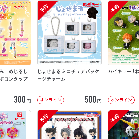
予約
予約
み めじるし
じょせまる ミニチュアパッケ
ハイキュー!! 
ポロンタップ
ージチャーム
300
500
オンライン
オンライン
円
円
予約
予約