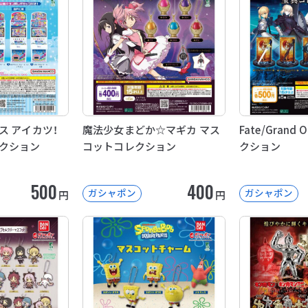
ス アイカツ！
魔法少女まどか☆マギカ マス
Fate/Grand
クション
コットコレクション
クション
500
400
ガシャポン
ガシャポン
円
円