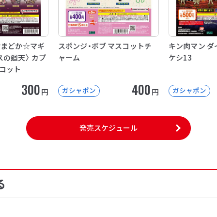
女まどか☆マギ
スポンジ・ボブ マスコットチ
キン肉マン ダ
スの廻天〉 カプ
ャーム
ケシ13
コット
300
400
ガシャポン
ガシャポン
円
円
発売スケジュール
る