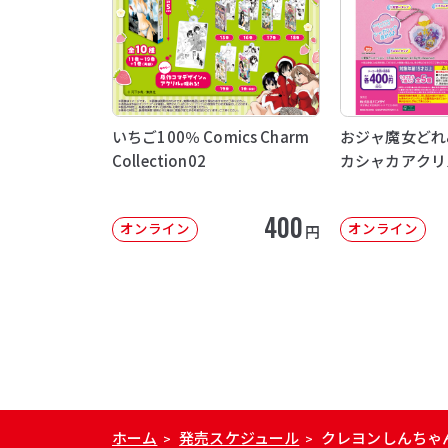
いちご100％ Comics Charm
おジャ魔女どれ
Collection02
カシャカアクリ
400
オンライン
オンライン
円
ホーム
発売スケジュール
クレヨンしんちゃ
>
>