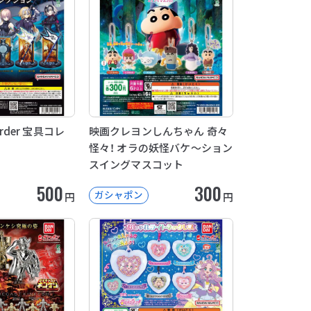
 Order 宝具コレ
映画クレヨンしんちゃん 奇々
怪々！ オラの妖怪バケ～ション
スイングマスコット
500
300
ガシャポン
円
円