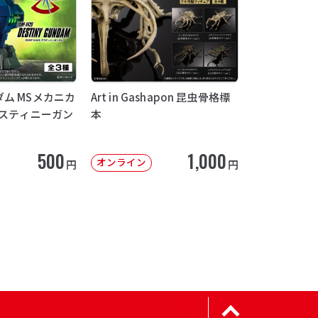
ム MSメカニカ
Art in Gashapon 昆虫骨格標
デスティニーガン
本
500
1,000
オンライン
円
円