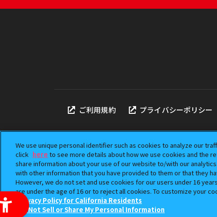
ご利用規約
プライバシーポリシー
We use unique personal identifier such as cookies to analyze our traf
click
here
to see more details about how we use cookies and the ret
share information about your use of our website to/with our analytic
本サイトに掲載されている
with other information that you have provided to them or that they ha
「ガシャポン」は株式会社
However, we do not set and use cookies for our users under 16 years o
©BANDAI
are under the age of 16 or to reject all cookies. To customize your co
Privacy Policy for California Residents
Do Not Sell or Share My Personal Information