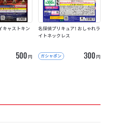
イキャストキン
名探偵プリキュア！ おしゃれラ
イトネックレス
500
300
ガシャポン
円
円