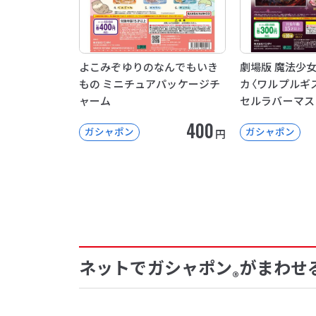
よこみぞゆりのなんでもいき
劇場版 魔法少
もの ミニチュアパッケージチ
カ〈ワルプルギ
ャーム
セルラバーマス
400
ガシャポン
ガシャポン
円
ネットでガシャポン
がまわせ
®