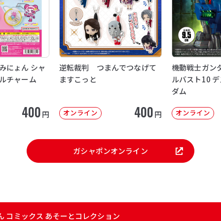
みにょん シャ
逆転裁判 つまんでつなげて
機動戦士ガンダ
ルチャーム
ますこっと
ルバスト10 
ダム
400
400
オンライン
オンライン
円
円
ガシャポンオンライン
ん コミックス あそーとコレクション