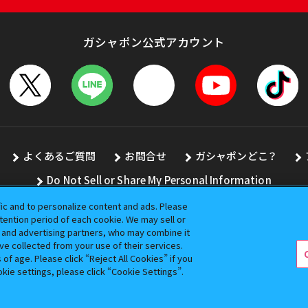
ガシャポン公式アカウント
よくあるご質問
お問合せ
ガシャポンどこ？
Do Not Sell or Share My Personal Information
fic and to personalize content and ads. Please
ention period of each cookie. We may sell or
s and advertising partners, who may combine it
全ての画像、文章、データの無断転用、転載をお断りします。
ve collected from your use of their services.
バンダイの登録商標です。
f age. Please click “Reject All Cookies” if you
okie settings, please click “Cookie Settings”.
コピーライト一覧を表示する