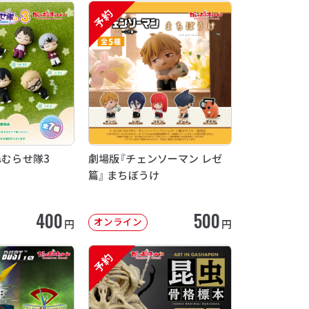
予約
ねむらせ隊3
劇場版『チェンソーマン レゼ
篇』 まちぼうけ
400
500
オンライン
円
円
予約