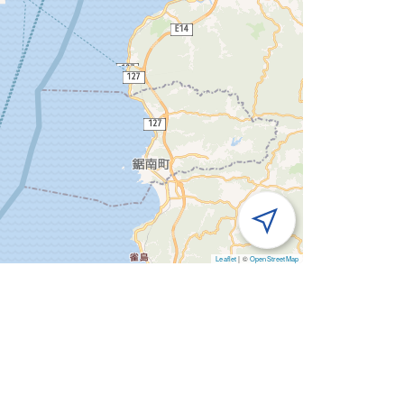
Leaflet
|
©
OpenStreetMap