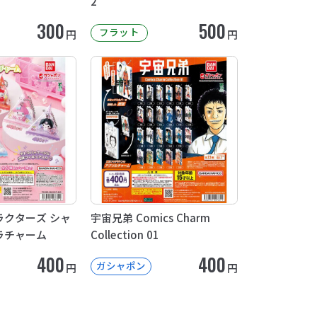
2
300
500
フラット
円
円
クターズ シャ
宇宙兄弟 Comics Charm
ラチャーム
Collection 01
400
400
ガシャポン
円
円