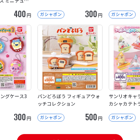
ズ ミニチュア
クション
400
300
ガシャポン
ガシャポン
円
円
イングケース3
パンどろぼう フィギュアウォ
サンリオキャラ
ッチコレクション
カシャカテト
300
500
ガシャポン
ガシャポン
円
円