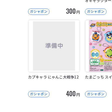
オキャラクター
パッケージコレ
300
ガシャポン
ガシャポン
円
カプキャラ にゃんこ大戦争12
たまごっち ス
400
ガシャポン
ガシャポン
円