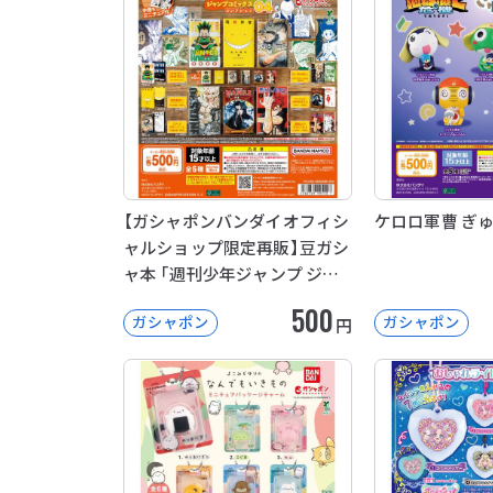
【ガシャポンバンダイオフィシ
ケロロ軍曹 ぎ
ャルショップ限定再販】豆ガシ
ャ本 「週刊少年ジャンプ ジャ
ンプコミックスコレクション」
500
ガシャポン
ガシャポン
円
04