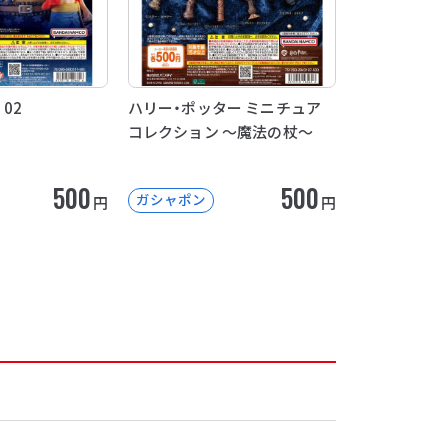
 02
ハリー・ポッター ミニチュア
コレクション ～魔法の杖～
500
500
ガシャポン
円
円