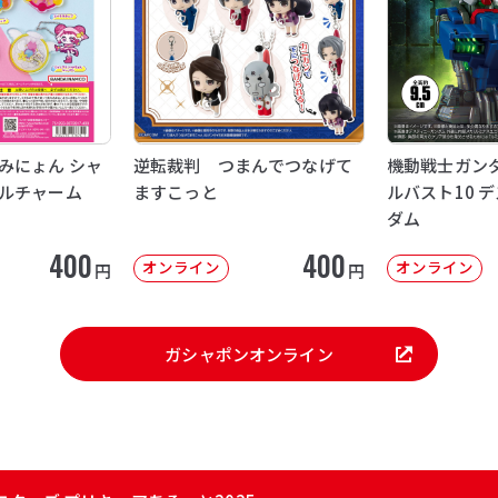
みにょん シャ
逆転裁判 つまんでつなげて
機動戦士ガンダ
ルチャーム
ますこっと
ルバスト10 
ダム
400
400
オンライン
オンライン
円
円
ガシャポンオンライン