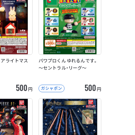
テリアライトマス
パワプロくん ゆれるんです。
～セントラル・リーグ～
500
500
ガシャポン
円
円