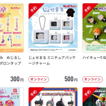
予約
予約
み めじるし
じょせまる ミニチュアパッケ
ハイキュー!! 
ポロンタップ
ージチャーム
300
500
オンライン
オンライン
円
円
予約
予約