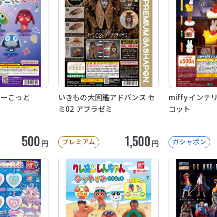
ゅーこっと
いきもの大図鑑アドバンス セ
miffy イン
ミ02 アブラゼミ
コット
500
1,500
プレミアム
ガシャポン
円
円