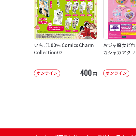
いちご100％ Comics Charm
おジャ魔女どれ
Collection02
カシャカアクリ
400
オンライン
オンライン
円