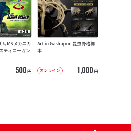
ム MSメカニカ
Art in Gashapon 昆虫骨格標
デスティニーガン
本
500
1,000
オンライン
円
円