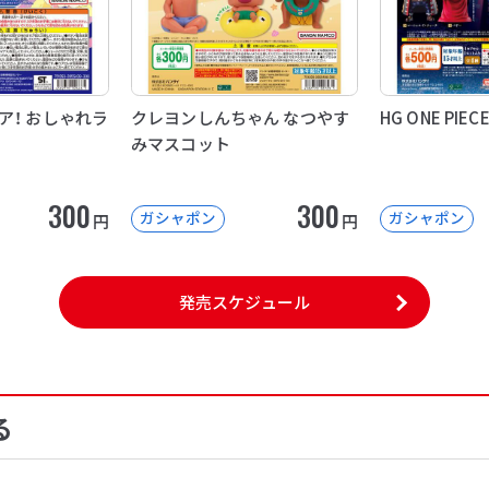
ア！ おしゃれラ
クレヨンしんちゃん なつやす
HG ONE PIECE
みマスコット
300
300
ガシャポン
ガシャポン
円
円
発売スケジュール
る