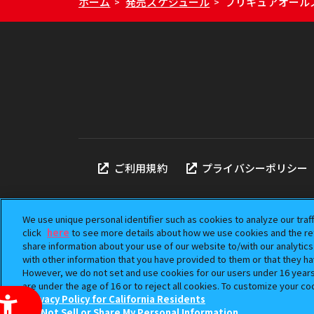
ホーム
発売スケジュール
プリキュアオールス
>
>
ご利用規約
プライバシーポリシー
We use unique personal identifier such as cookies to analyze our traf
click
here
to see more details about how we use cookies and the ret
share information about your use of our website to/with our analytic
本サイトに掲載されている
with other information that you have provided to them or that they ha
「ガシャポン」は株式会社
However, we do not set and use cookies for our users under 16 years o
©BANDAI
are under the age of 16 or to reject all cookies. To customize your co
Privacy Policy for California Residents
Do Not Sell or Share My Personal Information