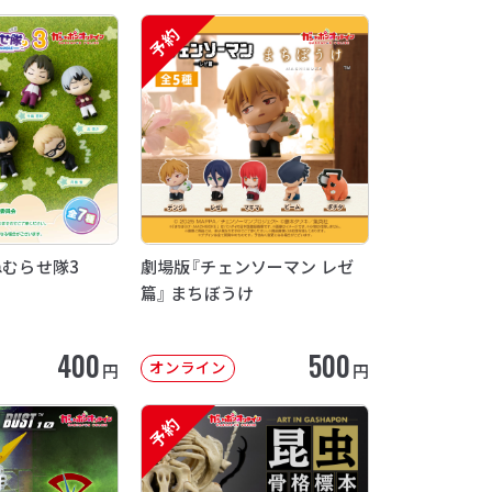
予約
ねむらせ隊3
劇場版『チェンソーマン レゼ
篇』 まちぼうけ
400
500
オンライン
円
円
予約