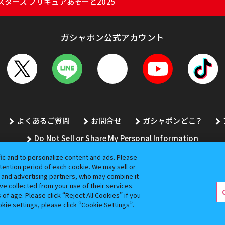
ターズ プリキュアあそーと2025
ガシャポン公式アカウント
よくあるご質問
お問合せ
ガシャポンどこ？
Do Not Sell or Share My Personal Information
fic and to personalize content and ads. Please
ention period of each cookie. We may sell or
s and advertising partners, who may combine it
全ての画像、文章、データの無断転用、転載をお断りします。
ve collected from your use of their services.
バンダイの登録商標です。
f age. Please click “Reject All Cookies” if you
okie settings, please click “Cookie Settings”.