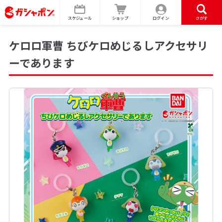
スケジュール
ショップ
ログイン
さがす
ケロロ軍曹 ちびケロめじるしアクセサリ
ーであります