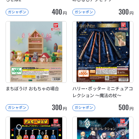
400
300
ガシャポン
ガシャポン
円
円
まちぼうけ おもちゃの場合
ハリー・ポッター ミニチュアコ
レクション ～魔法の杖～
300
500
ガシャポン
ガシャポン
円
円