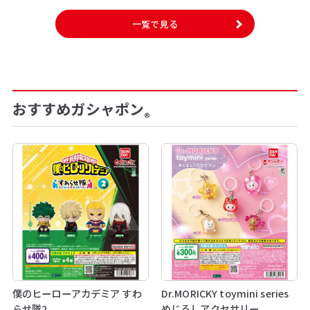
一覧で見る
おすすめガシャポン
®
僕のヒーローアカデミア すわ
Dr.MORICKY toymini series
らせ隊2
めじるしアクセサリー