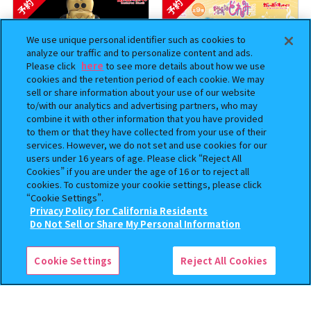
予約
予約
We use unique personal identifier such as cookies to
analyze our traffic and to personalize content and ads.
Please click
here
to see more details about how we use
cookies and the retention period of each cookie. We may
sell or share information about your use of our website
to/with our analytics and advertising partners, who may
combine it with other information that you have provided
to them or that they have collected from your use of their
BOUNTY HUNTER 『スカル
おジャ魔女どれみ めじるし
services. However, we do not set and use cookies for our
くん』ミニチュアフィギュアコ
アクセサリー ポロンタップ
users under 16 years of age. Please click “Reject All
Cookies” if you are under the age of 16 or to reject all
レクション２
ver. 2
cookies. To customize your cookie settings, please click
500
300
“Cookie Settings”.
オンライン
オンライン
円
円
Privacy Policy for California Residents
この商品が売っているお店
Do Not Sell or Share My Personal Information
予約
予約
Cookie Settings
Reject All Cookies