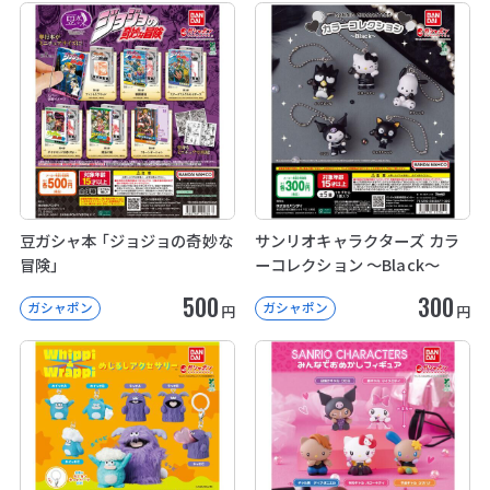
豆ガシャ本 「ジョジョの奇妙な
サンリオキャラクターズ カラ
冒険」
ーコレクション ～Black～
500
300
ガシャポン
ガシャポン
円
円