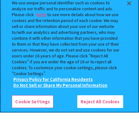
We use unique personal identifier such as cookies to
analyze our traffic and to personalize content and ads.
Please click
here
to see more details about how we use
cookies and the retention period of each cookie. We may
sell or share information about your use of our website
to/with our analytics and advertising partners, who may
combine it with other information that you have provided
BOUNTY HUNTER 『スカル
おジャ魔女どれみ めじるし
to them or that they have collected from your use of their
くん』ミニチュアフィギュアコ
アクセサリー ポロンタップ
services. However, we do not set and use cookies for our
users under 16 years of age. Please click “Reject All
レクション２
ver. 2
Cookies” if you are under the age of 16 or to reject all
500
300
cookies. To customize your cookie settings, please click
オンライン
オンライン
円
円
“Cookie Settings”.
Privacy Policy for California Residents
予約
予約
この商品が売っているお店
Do Not Sell or Share My Personal Information
Cookie Settings
Reject All Cookies