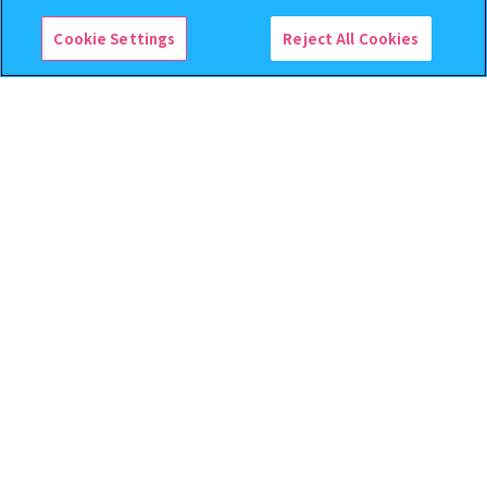
Cookie Settings
Reject All Cookies
【フラットガシャポン】ドズル
機動戦士ガンダム EXVS.（エク
社 ミニおりたたみコンテナ
ストリームバーサス） あそーと
コレクション
500
400
オンライン
オンライン
円
円
予約
予約