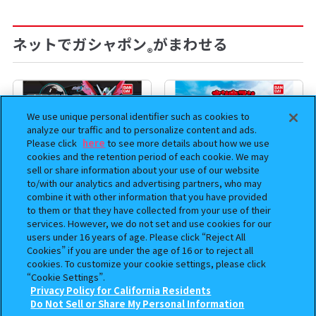
ネットでガシャポン
がまわせる
®
We use unique personal identifier such as cookies to
analyze our traffic and to personalize content and ads.
Please click
here
to see more details about how we use
cookies and the retention period of each cookie. We may
sell or share information about your use of our website
to/with our analytics and advertising partners, who may
combine it with other information that you have provided
to them or that they have collected from your use of their
services. However, we do not set and use cookies for our
機動戦士ガンダム CAPSULE
まちぼうけ キン肉マン3
users under 16 years of age. Please click “Reject All
INDEX 03
Cookies” if you are under the age of 16 or to reject all
cookies. To customize your cookie settings, please click
400
400
オンライン
オンライン
“Cookie Settings”.
円
円
Privacy Policy for California Residents
この商品が売っているお店
Do Not Sell or Share My Personal Information