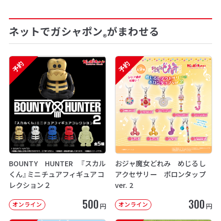
ネットでガシャポン
がまわせる
®
予約
予約
BOUNTY HUNTER 『スカル
おジャ魔女どれみ めじるし
くん』ミニチュアフィギュアコ
アクセサリー ポロンタップ
レクション２
ver. 2
500
300
オンライン
オンライン
円
円