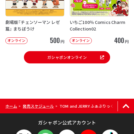
劇場版『チェンソーマン レゼ
いちご100％ Comics Charm
篇』 まちぼうけ
Collection02
500
400
オンライン
オンライン
円
円
ガシャポンオンライン
ホーム
発売スケジュール
TOM and JERRY ふぁぶりっく缶チャーム
>
>
ガシャポン公式アカウント