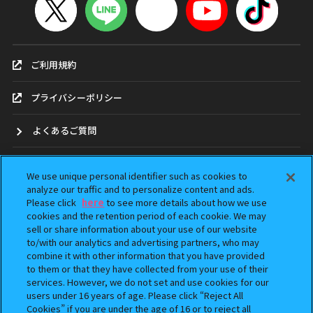
ご利用規約
プライバシーポリシー
よくあるご質問
お問合せ
We use unique personal identifier such as cookies to
analyze our traffic and to personalize content and ads.
ガシャポンどこ？
Please click
here
to see more details about how we use
cookies and the retention period of each cookie. We may
sell or share information about your use of our website
アンケート
to/with our analytics and advertising partners, who may
combine it with other information that you have provided
ウェブアクセシビリティ方針
to them or that they have collected from your use of their
services. However, we do not set and use cookies for our
Do Not Sell or Share My Personal Information
users under 16 years of age. Please click “Reject All
Cookies” if you are under the age of 16 or to reject all