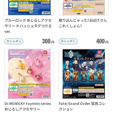
ブルーロック めじるしアクセ
取り込んじゃった！おばけさん
サリー ＃ハッシュタグつける
これくしょん！
ver.
300
400
ガシャポン
ガシャポン
円
円
Dr.MORICKY toymini series
Fate/Grand Order 宝具コレ
めじるしアクセサリー
クション