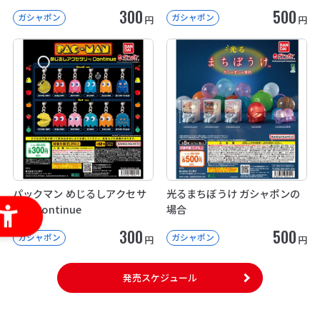
300
500
ガシャポン
ガシャポン
円
円
パックマン めじるしアクセサ
光るまちぼうけ ガシャポンの
リー Continue
場合
300
500
ガシャポン
ガシャポン
円
円
発売スケジュール