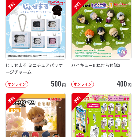
予約
予約
じょせまる ミニチュアパッケ
ハイキュー!! ねむらせ隊3
ージチャーム
500
400
オンライン
オンライン
円
円
予約
予約