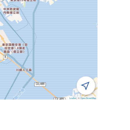
Leaflet
|
©
OpenStreetMap