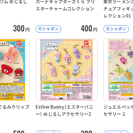
ツム めじるし
カードキャプターさくら ブリ
東京ラーメンス
スターチャームコレクション
チュアフィギ
レクション01
300
400
ガシャポン
ガシャポン
円
円
ぬいぐるみクリップ
Esther Bunny（エスターバニ
ジュエルペット
ー） めじるしアクセサリー2
セサリー２