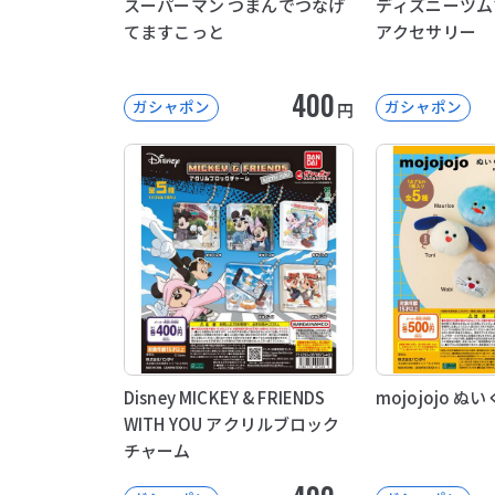
スーパーマン つまんでつなげ
ディズニーツム
てますこっと
アクセサリー
400
ガシャポン
ガシャポン
円
Disney MICKEY & FRIENDS
mojojojo 
WITH YOU アクリルブロック
チャーム