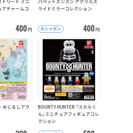
トリート ミニ
パペットスンスン アクリルス
ュアチャームコ
ライドミラーコレクション
400
400
ガシャポン
円
円
 めじるしアク
BOUNTY HUNTER 『スカルく
ん』ミニチュアフィギュアコレ
クション