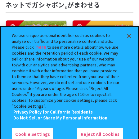
ネットでガシャポン
がまわせる
®
予約
予約
We use unique personal identifier such as cookies to
analyze our traffic and to personalize content and ads.
Please click
here
to see more details about how we use
cookies and the retention period of each cookie. We may
sell or share information about your use of our website
to/with our analytics and advertising partners, who may
combine it with other information that you have provided
to them or that they have collected from your use of their
services. However, we do not set and use cookies for our
ハイキュー!! ねむらせ隊3
劇場版『チェンソーマン レゼ
users under 16 years of age. Please click “Reject All
篇』 まちぼうけ
Cookies” if you are under the age of 16 or to reject all
cookies. To customize your cookie settings, please click
400
500
“Cookie Settings”.
オンライン
オンライン
円
円
Privacy Policy for California Residents
この商品が売っているお店
Do Not Sell or Share My Personal Information
予約
Cookie Settings
Reject All Cookies