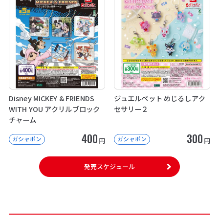
Disney MICKEY & FRIENDS
ジュエルペット めじるしアク
WITH YOU アクリルブロック
セサリー２
チャーム
400
300
ガシャポン
ガシャポン
円
円
発売スケジュール