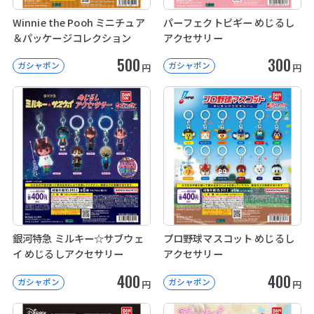
Winnie the Pooh ミニチュア
パーフェクトピギー めじるし
＆パッケージコレクション
アクセサリー
500
300
ガシャポン
ガシャポン
円
円
銀河特急 ミルキー☆サブウェ
プロ野球マスコット めじるし
イ めじるしアクセサリー
アクセサリー
400
400
ガシャポン
ガシャポン
円
円