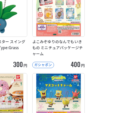
ター スイング
よこみぞゆりのなんでもいき
pe:Grass
もの ミニチュアパッケージチ
ャーム
300
400
ガシャポン
円
円