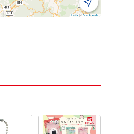
Leaflet
|
©
OpenStreetMap