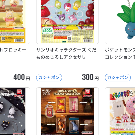
Pooh フロッキー
サンリオキャラクターズ くだ
ポケットモンス
ものめじるしアクセサリー
コレクション Ty
400
300
ガシャポン
ガシャポン
円
円