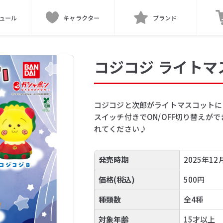
ュール
キャラクター
ブランド
コジコジ ライトマ
コジコジと次郎がライトマスコットに
スイッチ付きでON/OFF切り替えが
れてください♪
発売時期
2025年12
価格(税込)
500円
種類数
全4種
対象年齢
15才以上