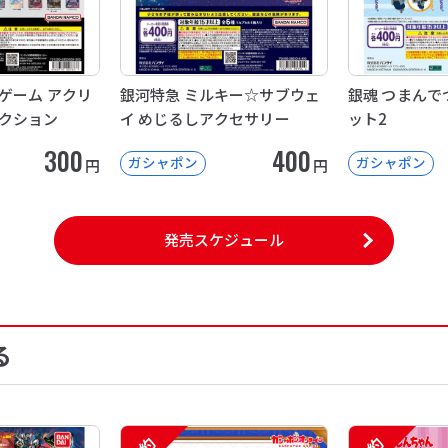
ゲーム アクリ
銀河特急 ミルキー☆サブウェ
銀魂 つまんで
クション
イ めじるしアクセサリー
ット2
300
400
ガシャポン
ガシャポン
円
円
発売スケジュール
る