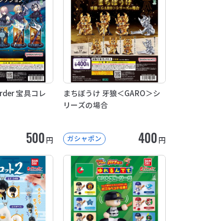
 Order 宝具コレ
まちぼうけ 牙狼＜GARO＞シ
リーズの場合
500
400
ガシャポン
円
円