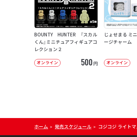
BOUNTY HUNTER 『スカル
じょせまる ミ
くん』ミニチュアフィギュアコ
ージチャーム
レクション２
500
オンライン
オンライン
円
ホーム
発売スケジュール
コジコジ ライト
>
>