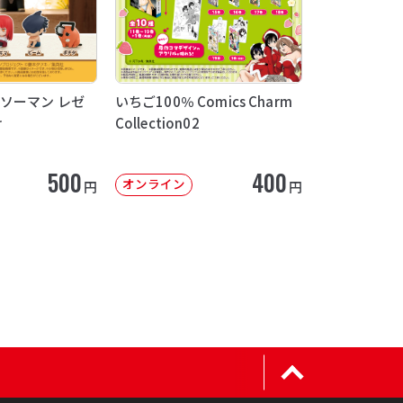
ソーマン レゼ
いちご100％ Comics Charm
け
Collection02
500
400
オンライン
円
円