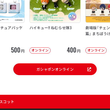
ニチュアパッケ
ハイキュー!! ねむらせ隊3
劇場版『チェン
篇』 まちぼう
500
400
オンライン
オンライン
円
円
ガシャポンオンライン
マスコット