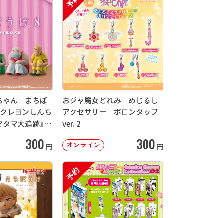
予約
ちゃん まちぼ
おジャ魔女どれみ めじるし
画クレヨンしんち
アクセサリー ポロンタップ
マタマ大追跡』
ver. 2
12月発送】
300
300
オンライン
円
円
予約