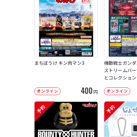
まちぼうけ キン肉マン3
機動戦士ガンダム 
ストリームバー
とコレクション
400
オンライン
オンライン
円
予約
予約