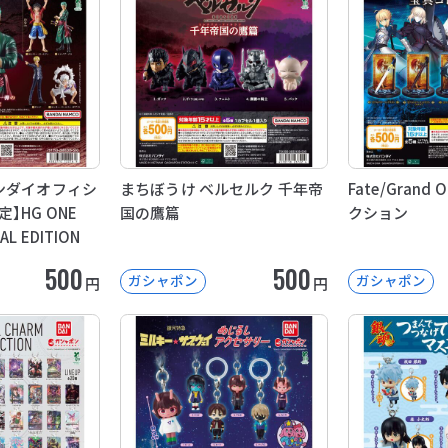
ンダイオフィシ
まちぼうけ ベルセルク 千年帝
Fate/Grand
】HG ONE
国の鷹篇
クション
IAL EDITION
500
500
ガシャポン
ガシャポン
円
円