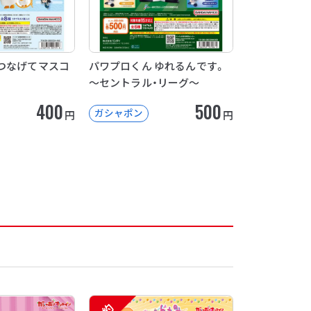
つなげてマスコ
パワプロくん ゆれるんです。
～セントラル・リーグ～
400
500
ガシャポン
円
円