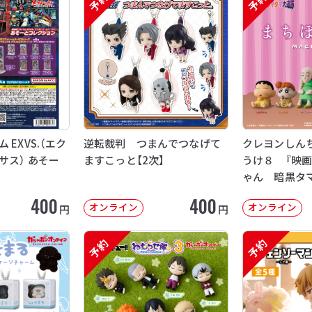
予約
予約
EXVS.（エク
逆転裁判 つまんでつなげて
クレヨンしん
サス） あそー
ますこっと【2次】
うけ８ 『映
ゃん 暗黒タ
【2次：2026年
400
400
オンライン
オンライン
円
円
予約
予約