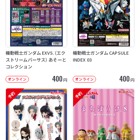
機動戦士ガンダム EXVS.（エク
機動戦士ガンダム CAPSULE
ストリームバーサス） あそーと
INDEX 03
コレクション
400
400
オンライン
オンライン
円
円
予約
予約