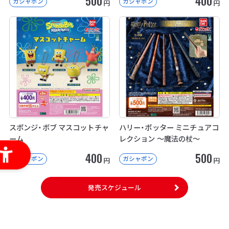
500
400
ガシャポン
ガシャポン
円
円
スポンジ・ボブ マスコットチャ
ハリー・ポッター ミニチュアコ
ーム
レクション ～魔法の杖～
400
500
ガシャポン
ガシャポン
円
円
発売スケジュール