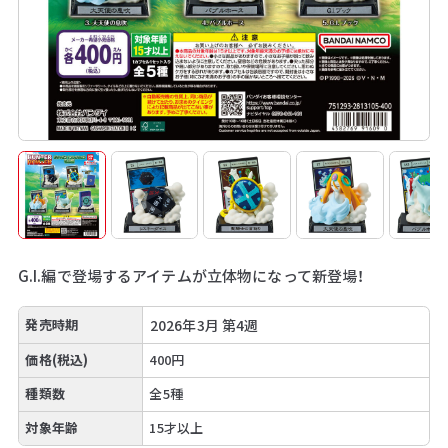
G.I.編で登場するアイテムが立体物になって新登場！
発売時期
2026年3月 第4週
価格(税込)
400円
種類数
全5種
対象年齢
15才以上