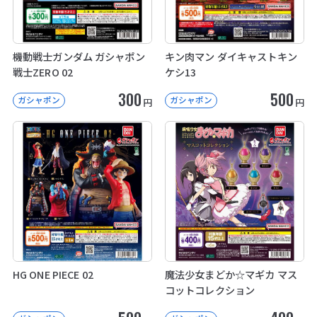
機動戦士ガンダム ガシャポン
キン肉マン ダイキャストキン
戦士ZERO 02
ケシ13
300
500
ガシャポン
ガシャポン
円
円
HG ONE PIECE 02
魔法少女まどか☆マギカ マス
コットコレクション