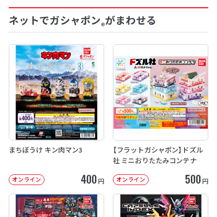
ネットでガシャポン
がまわせる
®
まちぼうけ キン肉マン3
【フラットガシャポン】ドズル
社 ミニおりたたみコンテナ
400
500
オンライン
オンライン
円
円