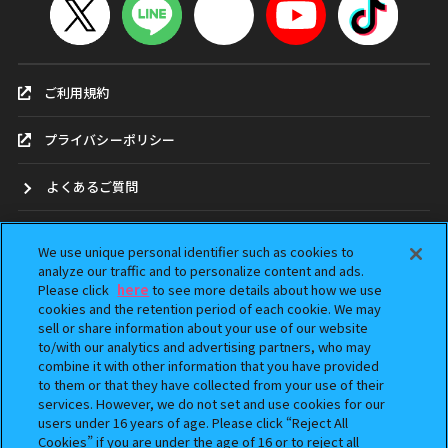
ご利用規約
プライバシーポリシー
よくあるご質問
お問合せ
We use unique personal identifier such as cookies to
analyze our traffic and to personalize content and ads.
ガシャポンどこ？
Please click
here
to see more details about how we use
cookies and the retention period of each cookie. We may
sell or share information about your use of our website
アンケート
to/with our analytics and advertising partners, who may
combine it with other information that you have provided
ウェブアクセシビリティ方針
to them or that they have collected from your use of their
services. However, we do not set and use cookies for our
Do Not Sell or Share My Personal Information
users under 16 years of age. Please click “Reject All
Cookies” if you are under the age of 16 or to reject all