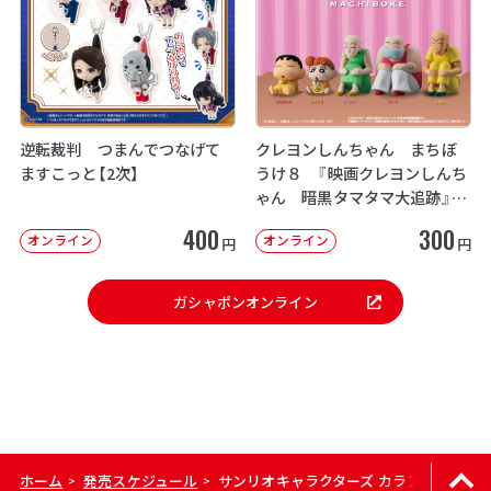
逆転裁判 つまんでつなげて
クレヨンしんちゃん まちぼ
ますこっと【2次】
うけ８ 『映画クレヨンしんち
ゃん 暗黒タマタマ大追跡』【2
次：2026年12月発送】
400
300
オンライン
オンライン
円
円
ガシャポンオンライン
ホーム
発売スケジュール
サンリオキャラクターズ カラフルカラビ
>
>