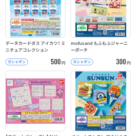
データカードダス アイカツ！ ミ
mofusand もふもふジャーニ
ニチュアコレクション
ーポーチ
500
300
ガシャポン
ガシャポン
円
円