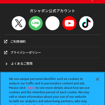
ガシャポン公式アカウント
ご利用規約
プライバシーポリシー
よくあるご質問
お問合せ
We use unique personal identifier such as cookies to
analyze our traffic and to personalize content and ads.
ガシャポンどこ？
Please click
here
to see more details about how we use
cookies and the retention period of each cookie. We may
sell or share information about your use of our website
アンケート
to/with our analytics and advertising partners, who may