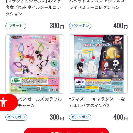
【フラットガシャポン】おジャ
パペットスンスン アクリルス
魔女どれみ ネイルシールコレ
ライドミラーコレクション
クション
300
400
フラット
ガシャポン
円
円
パワーパフ ガールズ カラフル
“ディズニーキャラクター” な
マルチチャーム
かよしペアスイング2
300
400
ガシャポン
ガシャポン
円
円