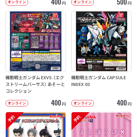
400
500
オンライン
オンライン
円
円
機動戦士ガンダム EXVS.（エク
機動戦士ガンダム CAPSULE
ストリームバーサス） あそーと
INDEX 03
コレクション
400
400
オンライン
オンライン
円
円
予約
予約